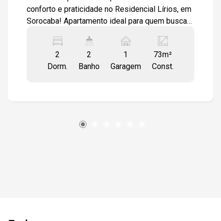
conforto e praticidade no Residencial Lírios, em
Sorocaba! Apartamento ideal para quem busca
funcionalidade, boa localização e lazer
completo no condomínio. Sobre o imóvel: 02
2
2
1
73m²
dormitórios com modulados e ventilador de teto
Dorm.
Banho
Garagem
Const.
(sendo 1 suíte) Cozinha modulada, prática e
bem distribuída Banheiros com bancada em
mármore e armários Área de serviço planejada
Varanda com armários, trazendo mais
organização ao ambiente 1 vaga de garagem
coberta O imóvel conta com ótimo
aproveitamento de espaço, ambientes bem
distribuídos e móveis planejados que
proporcionam mais praticidade e conforto no dia
a dia. Infraestrutura do condomínio: Piscina
Salão de festas Playground Mercadinho interno
Academia ao ar livre Condomínio ideal para
quem deseja segurança, lazer e comodidade