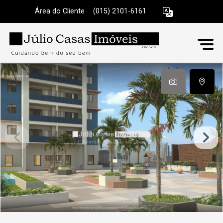
Área do Cliente
|
(015) 2101-6161