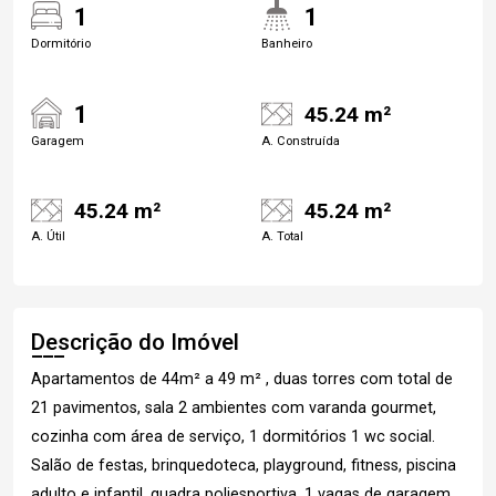
1
1
Dormitório
Banheiro
1
45.24 m²
Garagem
A. Construída
45.24 m²
45.24 m²
A. Útil
A. Total
Descrição do Imóvel
Apartamentos de 44m² a 49 m² , duas torres com total de
21 pavimentos, sala 2 ambientes com varanda gourmet,
cozinha com área de serviço, 1 dormitórios 1 wc social.
Salão de festas, brinquedoteca, playground, fitness, piscina
adulto e infantil, quadra poliesportiva, 1 vagas de garagem