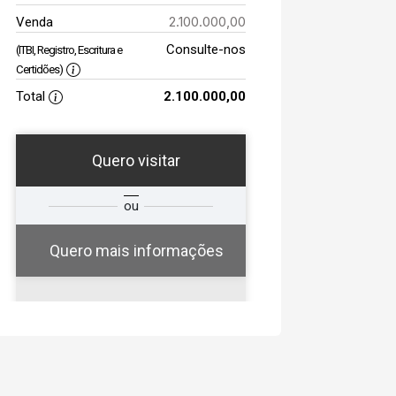
2.100.000,00
Venda
Consulte-nos
(ITBI, Registro, Escritura e
Certidões)
Total
2.100.000,00
Quero visitar
a
Qual o melhor dia e
ou
a
horário para você?
Quero mais informações
07
15:00
Aug/Fri