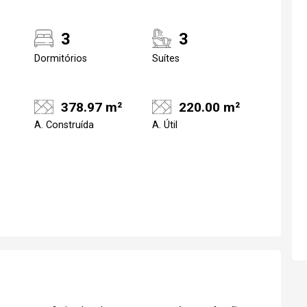
3
3
Dormitórios
Suítes
378.97 m²
220.00 m²
A. Construída
A. Útil
Realize o login
Confirmar dados d
visit
07/08/2026
15h00
Login