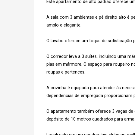
Este apartamento de alto padrão oferece um 
A sala com 3 ambientes e pé direito alto é 
Cada
amplo e elegante.
O lavabo oferece um toque de sofisticação 
O corredor leva a 3 suítes, incluindo uma 
e
Termos
Concordo com os
pias em mármore. O espaço para roupeiro n
Privacidade
roupas e pertences.
A cozinha é equipada para atender às necessi
dependências de empregada proporcionam pr
Finalizar Cadastro
O apartamento também oferece 3 vagas de g
depósito de 10 metros quadrados para arma
Localizado em um condomínio clube no melh