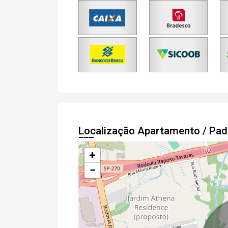
Localização Apartamento / Pa
+
−