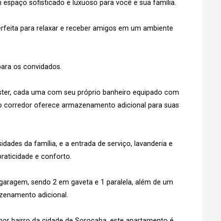
espaço sofisticado e luxuoso para você e sua família.
Esqueci minha senha
No Imóvel
perfeita para relaxar e receber amigos em um ambiente
stre-se
para os convidados.
Agendar Visita
Fazer Agendamento
máster, cada uma com seu próprio banheiro equipado com
o corredor oferece armazenamento adicional para suas
dades da família, e a entrada de serviço, lavanderia e
aticidade e conforto.
aragem, sendo 2 em gaveta e 1 paralela, além de um
zenamento adicional.
or bairro da cidade de Sorocaba, este apartamento é