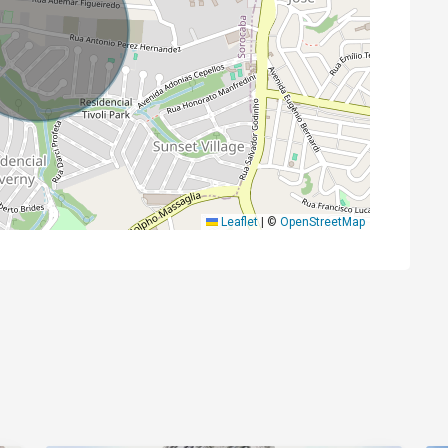
Leaflet
|
©
OpenStreetMap