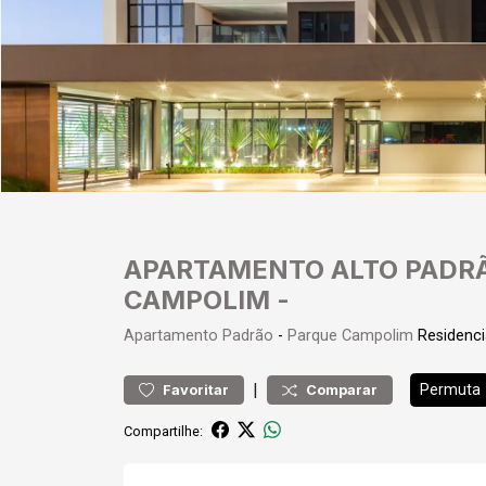
APARTAMENTO ALTO PADRÃ
CAMPOLIM -
Apartamento
Padrão
-
Parque Campolim
Residenci
|
Permuta
Favoritar
Comparar
Compartilhe: