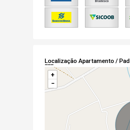
Localização Apartamento / Pa
+
−