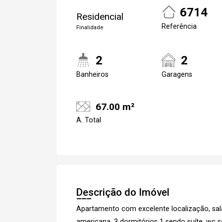
6714
Residencial
Referência
Finalidade
2
2
Banheiros
Garagens
67.00 m²
A. Total
Descrição do Imóvel
Apartamento com excelente localização, sal
americana, 3 dormitórios 1 sendo suíte, wc s