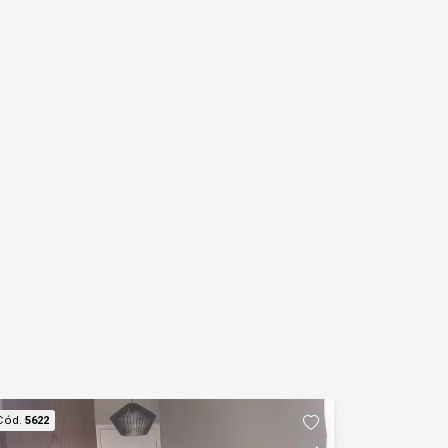
Cód.
5622