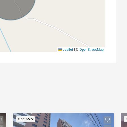
Leaflet
|
©
OpenStreetMap
Cód.
5577