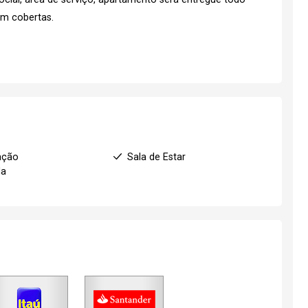
em cobertas.
ação
Sala de Estar
da