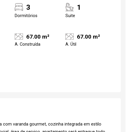
3
1
Dormitórios
Suite
67.00 m²
67.00 m²
A. Construída
A. Útil
a com varanda gourmet, cozinha integrada em estilo
ocial, área de serviço, apartamento será entregue todo