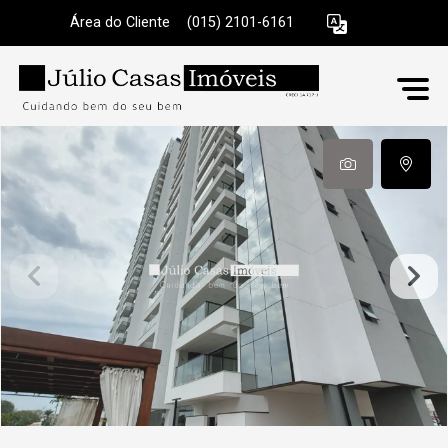
Área do Cliente
|
(015) 2101-6161