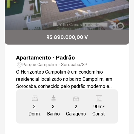
R$ 890.000,00 V
Apartamento - Padrão
Parque Campolim - Sorocaba/SP
O Horizontes Campolim é um condomínio
residencial localizado no bairro Campolim, em
Sorocaba, conhecido pelo padrão moderno e
pela estrutura de lazer completa. Características
do Apartamento Sala 2 ambientes com varanda
3
3
2
90m²
gourmet Cozinha americana com bancada e pia
Dorm.
Banho
Garagens
Const.
em granito Armários planejados e gabinete
Porta de vidro trabalhada separando cozinha e
área de serviço 3 dormitórios, sendo: 1 suíte 2