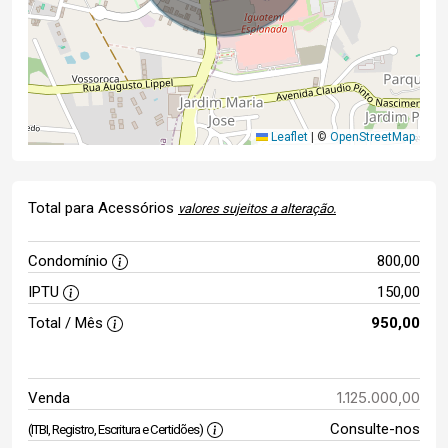
Leaflet
|
©
OpenStreetMap
Total para Acessórios
valores sujeitos a alteração.
Condomínio
800,00
IPTU
150,00
Total / Mês
950,00
1.125.000,00
Venda
Consulte-nos
(ITBI, Registro, Escritura e Certidões)