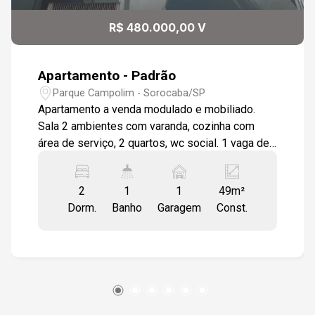
R$ 480.000,00 V
Apartamento - Padrão
Parque Campolim - Sorocaba/SP
Apartamento a venda modulado e mobiliado.
Sala 2 ambientes com varanda, cozinha com
área de serviço, 2 quartos, wc social. 1 vaga de
garagem coberta. Condomínio localizado em rua
próximo ao Shopping Iguatemi, bairro com
2
1
1
49m²
estrutura completa de comércios, farmácias,
Dorm.
Banho
Garagem
Const.
restaurantes, escolas, fácil acesso as principais
Avenidas da Cidade e Rodovia Raposo Tavares.