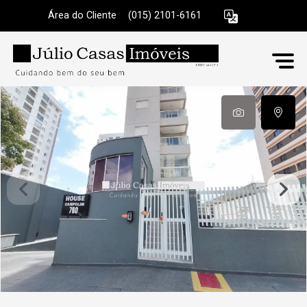
Área do Cliente
|
(015) 2101-6161