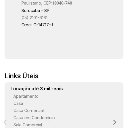
Paulistano, CEP:
18040-740
14:30
Sorocaba - SP
(15) 2101-6161
Creci: C-14717-J
15:00
15:30
Links Úteis
Locação até 3 mil reais
16:00
Apartamento
Casa
Casa Comercial
Casa em Condomínio
16:30
Sala Comercial