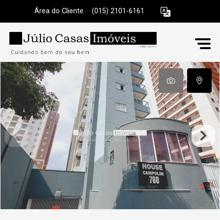
Área do Cliente
|
(015) 2101-6161