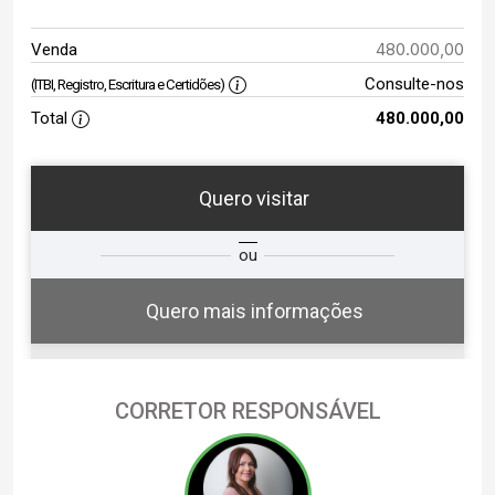
480.000,00
Venda
Consulte-nos
(ITBI, Registro, Escritura e Certidões)
Total
480.000,00
Quero visitar
ta
Qual o melhor dia e horário para
ou
você?
Quero mais informações
CORRETOR RESPONSÁVEL
11
07:00
Aug/Tue