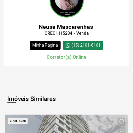
12
07:30
Neusa Mascarenhas
Aug/Wed
CRECI 115234 - Venda
13
08:00
Continuar
Minha Página
(15) 2101-6161
Aug/Thu
Corretor(a) Online
14
08:30
Aug/Fri
Imóveis Similares
09:00
Cód.
3280
09:30