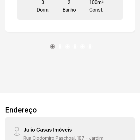
3
2
100m²
12:00
Dorm.
Banho
Const.
12:30
13:00
13:30
Endereço
14:00
Julio Casas Imóveis
Rua Clodomiro Paschoal, 187 - Jardim