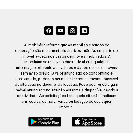
Segurança com cerca eletrificada ou sensor;
Câmeras de monitoramento; Interfone; Portaria
24 horas presencial. Sistema de TAG para
abertura automática dos acessos de garagens.
Localizado próximo a padaria Real,
Supermercado Confiança, Pão de Açúcar,
A Imobiliária informa que as mobílias e artigos de
Hortifruti OBA, escolas, bancos, Clube Campo,
decoração são meramente ilustrativos - não fazem parte do
Faculdades como FATEC e Uniso, farmácias,
imóvel, exceto nos casos de imóveis mobiliados. A
imobiliária se reserva o direito de alterar qualquer
restaurantes, Shopping Granja Olga e variado
informação referente aos valores e dados de seus imóveis
comércio. Com fácil acesso a Rod. Raposo
sem aviso prévio. O valor anunciado do condomínio é
Tavares e Av. São Paulo.
aproximado, podendo ser maior, menor ou mesmo passível
de alteração no decorrer da locação. Pode ocorrer de algum
imóvel anunciado no site não estar mais disponível devido à
rotatividade. As solicitações feitas pelo site não implicam
em reserva, compra, venda ou locação de quaisquer
imóveis.