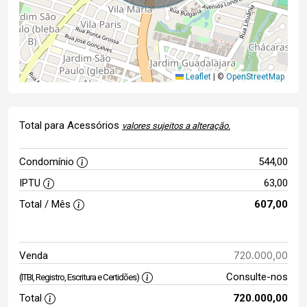
Leaflet
|
©
OpenStreetMap
Total para Acessórios
valores sujeitos a alteração.
Condomínio
544,00
IPTU
63,00
Total / Mês
607,00
720.000,00
Venda
Consulte-nos
(ITBI, Registro, Escritura e Certidões)
Total
720.000,00