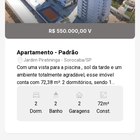
R$ 550.000,00 V
Apartamento - Padrão
Jardim Piratininga - Sorocaba/SP
Com uma vista para a piscina , sol da tarde e um
ambiente totalmente agradável, esse imóvel
conta com 72,38 m²: 2 dormitórios, sendo 1
suíte; Living em L com estar e jantar; Varanda
gourmet com churrasqueira a gás; Cozinha
2
2
2
72m²
americana; Área de serviço; Infraestrutura para
Dorm.
Banho
Garagens
Const.
ar condicionado na sala e suíte; Tomada USB na
sala e dormitórios; Varanda técnica para
acomodar condensadores de ar condicionado;
Aquecedor a Gás; Laminado de Madeira e