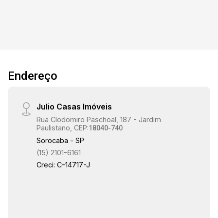
principais avenidas da cidade. Além disso, a
localização é um grande diferencial: próximo ao
centro, com fácil acesso a shoppings,
comércios, escolas e empresas, garantindo
conveniência e mobilidade.
Endereço
Julio Casas Imóveis
Rua Clodomiro Paschoal, 187 - Jardim
Paulistano, CEP:
18040-740
Sorocaba - SP
(15) 2101-6161
Creci: C-14717-J