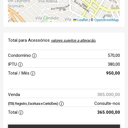
Leaflet
|
©
OpenStreetMap
Total para Acessórios
valores sujeitos a alteração.
Condomínio
570,00
IPTU
380,00
Total / Mês
950,00
365.000,00
Venda
Consulte-nos
(ITBI, Registro, Escritura e Certidões)
Total
365.000,00