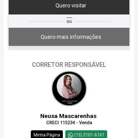
Quero visitar
ta
Qual o melhor dia e horário para
ou
você?
Quero mais informações
CORRETOR RESPONSÁVEL
08
13:30
Aug/Sat
09
14:00
Neusa Mascarenhas
Aug/Sun
CRECI 115234 - Venda
10
Continuar
Minha Página
(15) 2101-6161