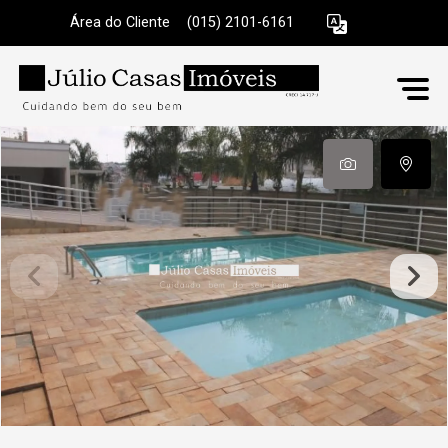
Área do Cliente
|
(015) 2101-6161