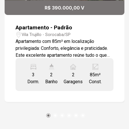
17:00
R$ 390.000,00 V
Apartamento - Padrão
17:30
Vila Trujillo - Sorocaba/SP
Apartamento com 85m² em localização
privilegiada: Conforto, elegância e praticidade.
Este excelente apartamento reúne tudo o que
18:00
você busca em qualidade de vida e localização
estratégica. São 3 dormitórios bem distribuídos,
3
2
2
85m²
sendo 1 suíte, proporcionando conforto e
Dorm.
Banho
Garagens
Const.
privacidade para toda a família. O imóvel conta
18:30
com 2 elevadores e 2 vagas de garagem,
oferecendo praticidade no dia a dia. Localizado
em um prédio tradicional, que combina elegância
e contato com a natureza, o ambiente transmite
19:00
aconchego e tranquilidade, ideal para quem
valoriza bem-estar mesmo estando em uma das