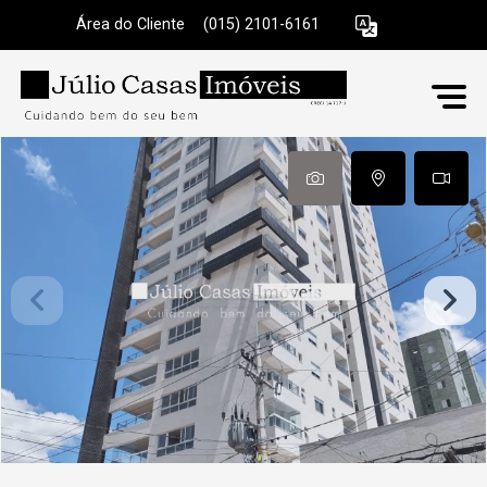
Área do Cliente
|
(015) 2101-6161