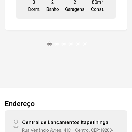
3
2
2
80m²
valorizados da cidade, com fácil acesso a uma
Dorm.
Banho
Garagens
Const.
variedade de serviços e comodidades. O
apartamento conta com uma sala espaçosa,
cozinha funcional, área de serviço integrada e,
geralmente, inclui pelo menos 1 suíte e 1
banheiro social. O Condomínio Raízes Campolim
é conhecido por sua infraestrutura de alta
qualidade, com segurança 24 horas, piscina,
playground, salão de festas, quadras
poliesportivas e academia. Além disso, está
próximo ao Shopping Iguatemi Esplanada,
Parque `Carlos Alberto de Souza`,
supermercados, escolas renomadas e tem fácil
acesso às rodovias Raposo Tavares e Castelo
Endereço
Branco. Uma excelente oportunidade para quem
busca conforto e praticidade em uma
localização privilegiada. Estamos à disposição
Central de Lançamentos Itapetininga
para te atender. Gostaria saber mais
Rua Venâncio Ayres, 41C - Centro, CEP:
informações deste imóvel ou agendar uma
18200-