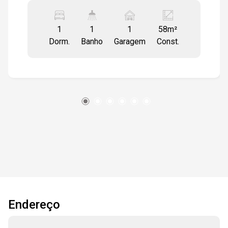
supermercados, farmácias e restaurantes.
mobiliado e modulado, sala com varanda e
1
1
1
58m²
banheira com hidro, sala, cozinha integrada,
Dorm.
Banho
Garagem
Const.
dormitório, cozinha toda modulada com área de
serviço com fechamento em porta em vidro. wc
social com box em vidro, gabinete . luminárias
embutidas . todo em piso vinílico. 1 vaga de
garagem coberta.
Endereço