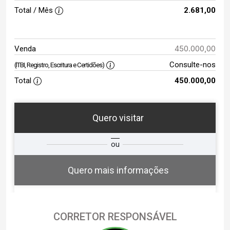
Total / Mês
2.681,00
450.000,00
Venda
Consulte-nos
(ITBI, Registro, Escritura e Certidões)
Total
450.000,00
Quero visitar
ra
?
Alugar
ou
Comprar
Deseja
ou
ê?
Quero mais informações
CORRETOR RESPONSÁVEL
Alugar