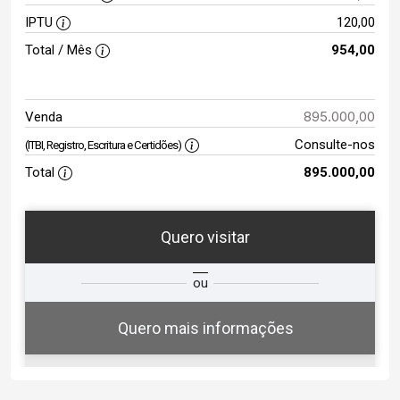
IPTU
120,00
Total / Mês
954,00
895.000,00
Venda
Consulte-nos
(ITBI, Registro, Escritura e Certidões)
Total
895.000,00
Quero visitar
ta
Qual o melhor dia e horário para
ou
você?
Quero mais informações