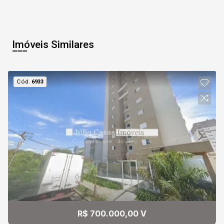
08
10:30
Aug/Sat
Imóveis Similares
09
11:00
Cód.
6933
Aug/Sun
10
11:30
Continuar
Aug/Mon
11
12:00
Aug/Tue
12
12:30
R$ 700.000,00 V