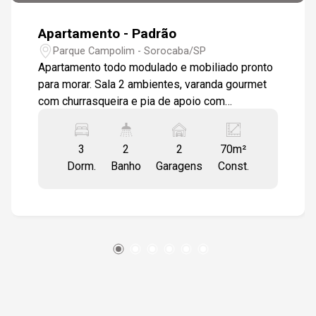
Aug/Wed
Apartamento - Padrão
13:00
Parque Campolim - Sorocaba/SP
Apartamento todo modulado e mobiliado pronto
para morar. Sala 2 ambientes, varanda gourmet
com churrasqueira e pia de apoio com
13:30
fechamento em vidro. Cozinha, lavanderia,
fechadura eletrônica, ar condicionado. 3
3
2
2
70m²
dormitórios modulados 1 sendo suíte. wc social,
Dorm.
Banho
Garagens
Const.
banheiros com box em vidro, gabinetes,
14:00
espelhos. 2 vagas de garagem cobertas.
Apartamento pronto para morar. Torre única com
portaria 24h, piscina, coworker, academia,
espaço gourmet, playground, salão de festas,
14:30
permitido pet. Localizado no Bairro Campolim ,
próximo ao Shopping, Tauste, restaurantes,
farmácias, escolas.