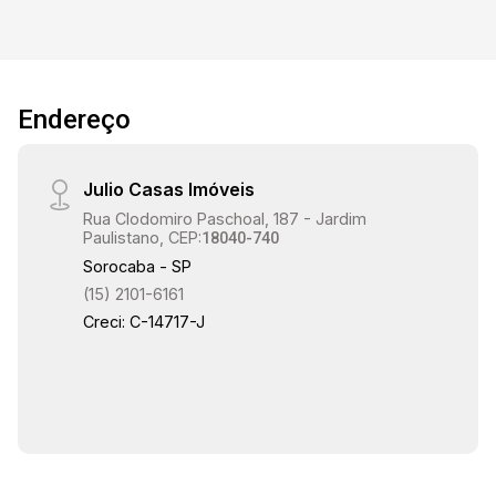
15:00
15:30
Endereço
Julio Casas Imóveis
16:00
Rua Clodomiro Paschoal, 187 - Jardim
Paulistano, CEP:
18040-740
Sorocaba - SP
(15) 2101-6161
16:30
Creci: C-14717-J
17:00