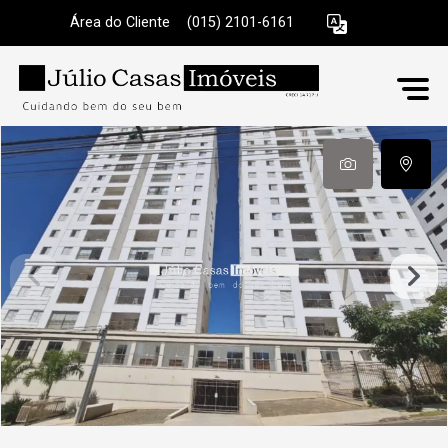
Área do Cliente
|
(015) 2101-6161