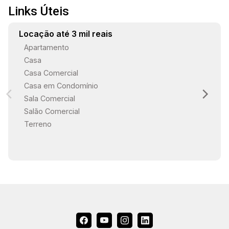
Links Úteis
17:30
Locação até 3 mil reais
Apartamento
Casa
18:00
Casa Comercial
Casa em Condomínio
Sala Comercial
18:30
Salão Comercial
Terreno
19:00