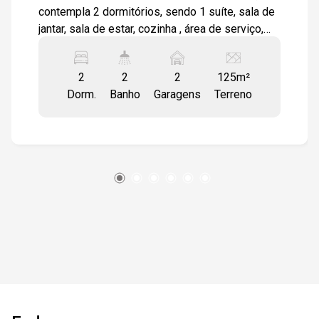
contempla 2 dormitórios, sendo 1 suíte, sala de
jantar, sala de estar, cozinha , área de serviço,
área gourmet com churrasqueira. piso frio.
Banheiro com box e vidro temperado. Garagem
2
2
2
125m²
para 2 veículos coberta com portão automático.
Dorm.
Banho
Garagens
Terreno
Próximo ao terminal São Paulo.