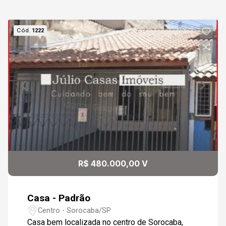
07
17:00
Cód.
1222
Aug/Fri
08
17:30
Continuar
Aug/Sat
09
18:00
Aug/Sun
10
18:30
R$ 480.000,00 V
Aug/Mon
Casa - Padrão
19:00
Centro - Sorocaba/SP
Casa bem localizada no centro de Sorocaba,