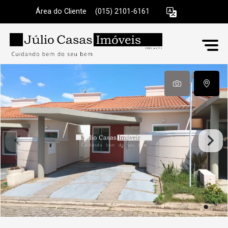
Área do Cliente
|
(015) 2101-6161