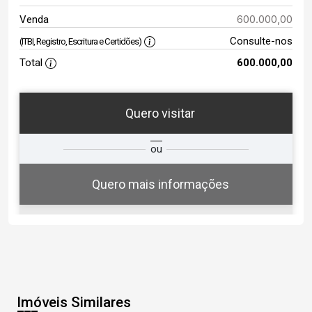
600.000,00
Venda
Consulte-nos
(ITBI, Registro, Escritura e Certidões)
Total
600.000,00
Quero visitar
ta
Qual o melhor dia e horário para
ou
você?
Quero mais informações
06
16:30
Aug/Thu
Imóveis Similares