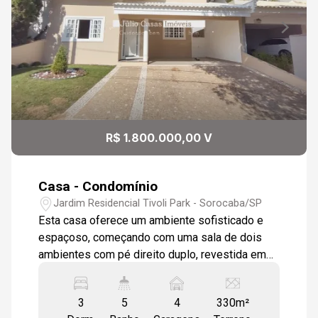
13:00
Continuar
Aug/Sun
10
13:30
Aug/Mon
11
14:00
R$ 1.800.000,00 V
Aug/Tue
Casa - Condomínio
14:30
Jardim Residencial Tivoli Park - Sorocaba/SP
Esta casa oferece um ambiente sofisticado e
espaçoso, começando com uma sala de dois
ambientes com pé direito duplo, revestida em
15:00
porcelanato e com luminárias embutidas e
acabamento em gesso, criando uma atmosfera
3
5
4
330m²
moderna e iluminada. O jardim de inverno