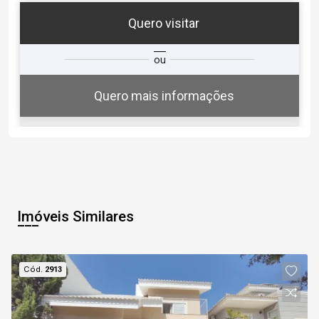
Quero visitar
ta
Qual o melhor dia e horário para
ou
você?
Quero mais informações
07
12:00
Aug/Fri
Imóveis Similares
08
12:30
Cód.
2913
Aug/Sat
09