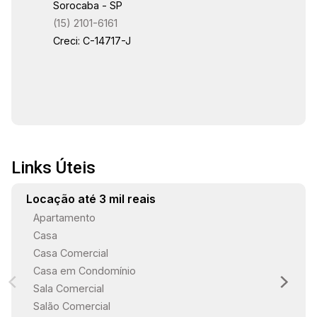
Sorocaba - SP
luxo e conforto. Todos os dormitórios têm piso
(15) 2101-6161
de madeira, e os banheiros são equipados com
18:00
Creci: C-14717-J
box em vidro e gabinetes, mantendo um padrão
de qualidade e sofisticação. A garagem
acomoda quatro veículos, com duas vagas
cobertas, garantindo praticidade e segurança.
18:30
Gostaria de saber mais informações ou agendar
uma visita?
Links Úteis
19:00
Locação até 3 mil reais
Apartamento
Casa
Casa Comercial
Casa em Condomínio
Sala Comercial
Salão Comercial