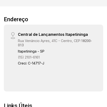
dormitórios no mesmo padrão, porcelanato nas
áreas sociais e detalhes em mármore travertino
e mármore espanhol. Conta ainda com sistema
Endereço
interno de segurança, aquecimento solar,
armários planejados e ar-condicionado
instalado.
Central de Lançamentos Itapetininga
Rua Venâncio Ayres, 41C - Centro, CEP:
18200-
013
Itapetininga - SP
(15) 2101-6161
Creci: C-14717-J
Links Úteis