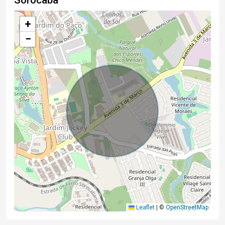
+
−
Leaflet
|
©
OpenStreetMap