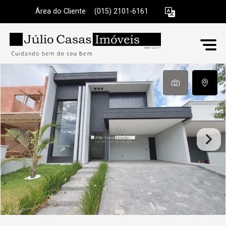
Área do Cliente
|
(015) 2101-6161