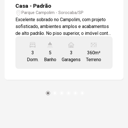
Casa - Padrão
Parque Campolim - Sorocaba/SP
Excelente sobrado no Campolim, com projeto
sofisticado, ambientes amplos e acabamentos
de alto padrão. No piso superior, o imóvel conta
com 3 dormitórios, sendo uma suíte master com
closet e banheira, além de sala de estar e sala
3
5
3
360m²
de TV privativa. Já no piso térreo, dispõe de
Dorm.
Banho
Garagens
Terreno
escritório, lavabo, amplo living com pé-direito
de 3,30 metros, cozinha, despensa, área de
serviço e corredor lateral independente. A área
externa oferece espaço gourmet integrado,
piscina, banheiro de serviço e depósito,
proporcionando excelente estrutura para lazer e
convivência. Garagem com capacidade para até
6 veículos, sendo 3 vagas cobertas. O imóvel se
destaca pelos acabamentos nobres, com
esquadrias em jatobá, piso de madeira nos