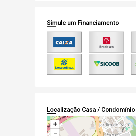
Simule um Financiamento
Localização Casa / Condomíni
+
−