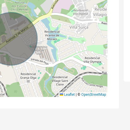
Leaflet
|
©
OpenStreetMap