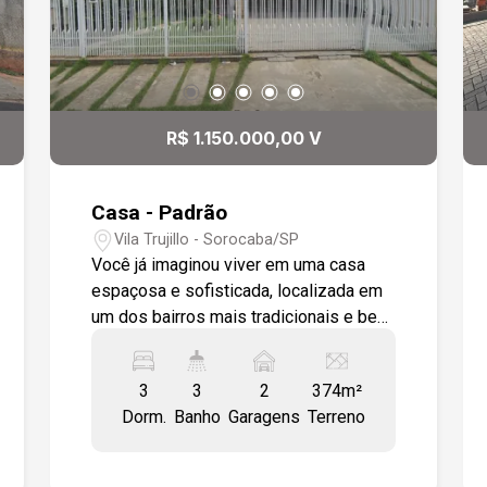
Próximo a Supermercado,
Universidades, shopping. Saída para a
Rodovia Raposo Tavares.
R$ 1.150.000,00 V
Casa - Padrão
Vila Trujillo - Sorocaba/SP
Você já imaginou viver em uma casa
espaçosa e sofisticada, localizada em
um dos bairros mais tradicionais e bem
servidos por comércios de Sorocaba?
Não perca essa chance única! Detalhes
3
3
2
374m²
do Imóvel: ? Ambientes Amplos e
Dorm.
Banho
Garagens
Terreno
Elegantes: Sala ampla em três
ambientes, com piso elevado na sala
de jantar, revestida em porcelanato de