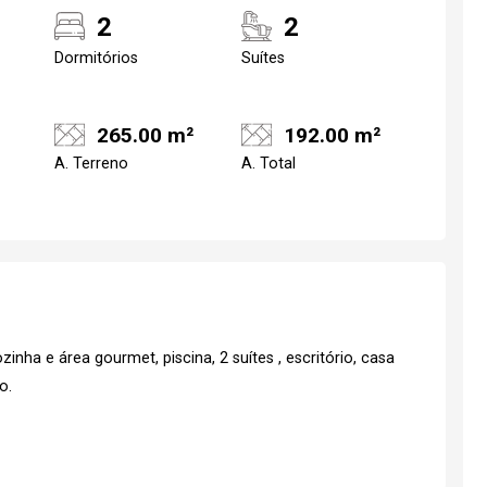
2
2
Dormitórios
Suítes
265.00 m²
192.00 m²
A. Terreno
A. Total
inha e área gourmet, piscina, 2 suítes , escritório, casa
o.