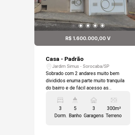
extremamente arejada, com grande
entrada de luz natural e toda preparada
para instalação de ar condicionado. O
acabamento é impecável, com
revestimentos e pisos em porcelanato
R$ 1.600.000,00 V
de primeira linha em toda a residência.
A garagem possui 4 vagas, sendo 2
cobertas. Essa é uma oportunidade
Casa - Padrão
única de viver com conforto e qualidade
Jardim Simus - Sorocaba/SP
de vida em um dos melhores
Sobrado com 2 andares muito bem
condomínios da região.
divididos enuma parte muito tranquila
do bairro e de fácil acesso as
principais avenidas e comercios da
cidade. No térreo você tem uma
3
5
3
300m²
garagem para 2 carros cobertos e 2
Dorm.
Banho
Garagens
Terreno
descobertos, ao entrar você se depara
com uma ampla sala de estar, um
escritório, lavabo, sala de jantar e