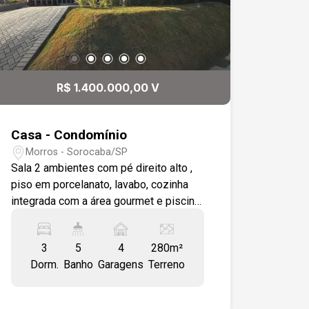
R$ 1.400.000,00 V
Casa - Condomínio
Morros - Sorocaba/SP
Sala 2 ambientes com pé direito alto ,
piso em porcelanato, lavabo, cozinha
integrada com a área gourmet e piscina,
lavanderia wc para suporte da piscina,
escritório independente, 3 suítes em
3
5
4
280m²
piso laminado, banheiros com ótimos
Dorm.
Banho
Garagens
Terreno
acabamentos, estrutura pronta para ar
condicionado na sala e dormitórios,
preparação para aquecimento solar,