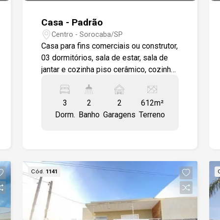
Casa - Padrão
Centro - Sorocaba/SP
Casa para fins comerciais ou construtor,
03 dormitórios, sala de estar, sala de
jantar e cozinha piso cerâmico, cozinha
revestida até o teto, banheiro revestido
até o teto, não possui box, área externa
3
2
2
612m²
possui edícula com banheiro,
Dorm.
Banho
Garagens
Terreno
lavanderia, espaço com churrasqueira e
forno, cômodo para ferramentas,
terreno de 20,4 x 30 m, portas de
madeira maciça, casa antiga.
Cód.
1141