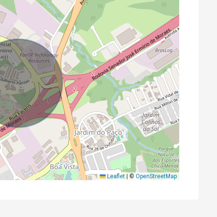
Leaflet
|
©
OpenStreetMap