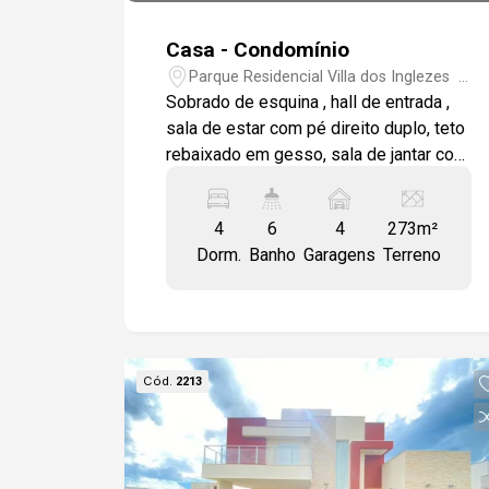
Casa - Condomínio
Parque Residencial Villa dos Inglezes -
Sorocaba/SP
Sobrado de esquina , hall de entrada ,
sala de estar com pé direito duplo, teto
rebaixado em gesso, sala de jantar com
pé direito duplo, piso em porcelanato,
sala de tv, escritório, lavabo, cozinha
4
6
4
273m²
com móveis planejados, coifa em inox,
Dorm.
Banho
Garagens
Terreno
despensa com prateleiras em granito,
área gourmet integrada com
churrasqueira, fogão a lenha, pia com
gabinete e depósito, área de serviço
modulada, corredor lateral, jacuzzi
Cód.
2213
elevada em deck de madeira e
iluminação, suíte no térreo, andar
superior com 3 suítes moduladas, 1
sendo máster com closet, todas com ar