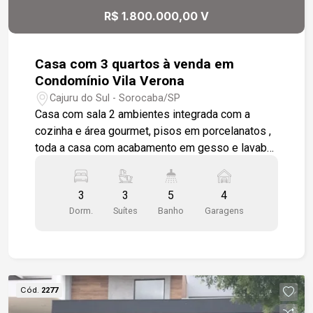
R$ 1.800.000,00 V
Casa com 3 quartos à venda em
Condomínio Vila Verona
Cajuru do Sul - Sorocaba/SP
Casa com sala 2 ambientes integrada com a
cozinha e área gourmet, pisos em porcelanatos ,
toda a casa com acabamento em gesso e lavabo
com pedra, cozinha com pedra em granito e
armários, área de serviço e entrada de serviço
3
3
5
4
pela lateral da casa. área gourmet com piscina,
Dorm.
Suítes
Banho
Garagens
wc e quintal 3suítes amplas todas com
acabamento em gesso rebaixado para luminárias
embutidas, todos os banheiros com painel em
pastilha, pia esculpidas. Todas as esquadrias
com mosqueteiro. Frente com garagem para 4
Cód.
2277
veículos sendo 2 cobertas.