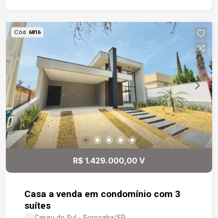
com preparação para instalação de ar-
condicionado e projeto de iluminação completo,
com plafons e spots de LED distribuídos por
Cód.
6816
todos os ambientes. O condomínio oferece: -
Portaria e segurança -Áreas verdes -Ambiente
tranquilo e familiar Entre em contato para mais
informações ou agende uma visita. Nossa equipe
está à disposição para apresentar todos os
detalhes do imóvel.
R$ 1.429.000,00 V
Casa a venda em condomínio com 3
suítes
Cajuru do Sul - Sorocaba/SP