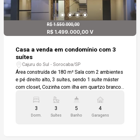
R$ 1.550.000,00
R$ 1.499.000,00 V
Casa a venda em condomínio com 3
suítes
Cajuru do Sul - Sorocaba/SP
Área construída de 180 m² Sala com 2 ambientes
e pé direito alto, 3 suítes, sendo 1 suíte máster
com closet, Cozinha com ilha em quartzo branco
Estelar, Home office, Lavabo, Área técnica para
boiler e condensador. Infraestrutura de ponta:
3
3
5
4
Sistema de água quente (boiler), Preparação para
Dorm.
Suítes
Banho
Garagens
ar-condicionado, Infraestrutura para automação
(compatível com Alexa e Google Assistente).
Lazer e Conforto: Piscina com prainha, cascata e
iluminação em LED, Fogo de chão (Fireplace),