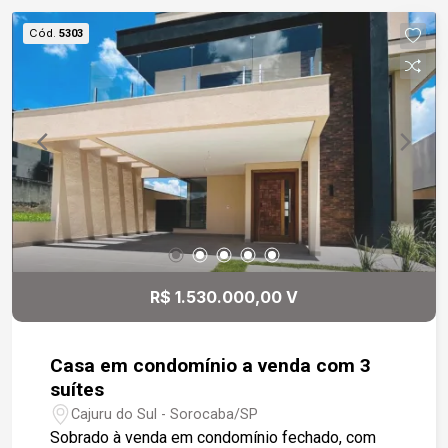
Área gourmet com churrasqueira e fechadura
Cód.
5303
digital, Persianas integradas e automatizadas
(suíte máster e suíte 2), Projeto luminotécnico
em LED, Portas da Pormade.
R$ 1.530.000,00 V
Casa em condomínio a venda com 3
suítes
Cajuru do Sul - Sorocaba/SP
Sobrado à venda em condomínio fechado, com