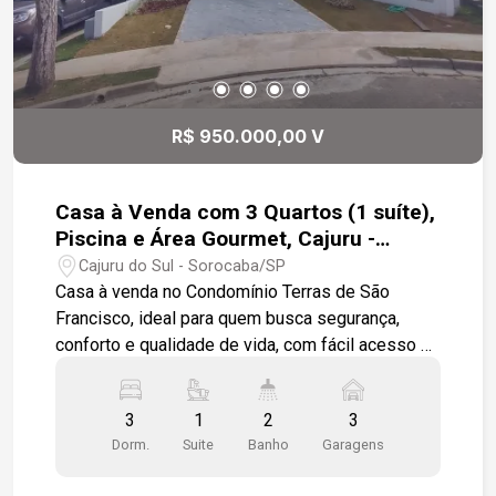
R$ 950.000,00 V
Casa à Venda com 3 Quartos (1 suíte),
Piscina e Área Gourmet, Cajuru -
Sorocaba/SP
Cajuru do Sul - Sorocaba/SP
Casa à venda no Condomínio Terras de São
Francisco, ideal para quem busca segurança,
conforto e qualidade de vida, com fácil acesso à
infraestrutura urbana. O imóvel conta com: -3
quartos, sendo 1 suíte -Sala para 2 ambientes
3
1
2
3
integrada à cozinha -Cozinha em conceito aberto
Dorm.
Suite
Banho
Garagens
com ilha central e móveis -planejados -Espaço
gourmet com churrasqueira -Piscina Conta ainda