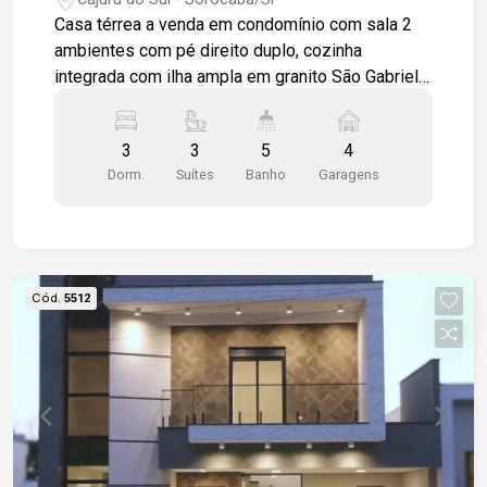
Casa térrea a venda em condomínio com sala 2
ambientes com pé direito duplo, cozinha
integrada com ilha ampla em granito São Gabriel,
a área gourmet com churrasqueira e pia, lavabo, 3
suítes amplas 1 sendo máster com espaço para
3
3
5
4
closet, quarto em piso carpete madeira,
Dorm.
Suítes
Banho
Garagens
ambientes frios e sala em porcelanato primeira
linha, persianas automatizadas, banheiros com
nicho e pia em mármore travertino com cuba
sobreposta. quintal gramado, exaustão para
churrasqueira, pressurizador na caixa d`água,
Cód.
5512
infraestrutura completa para ar condicionado, e
infraestrutura pronta para aquecedor solar.
Entrada de serviço independente. Garagem para 4
veículos sendo 2 cobertas.