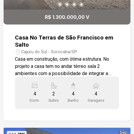
com conforto e qualidade de vida em um dos
melhores condomínios da região.
R$ 1.300.000,00 V
Casa No Terras de São Francisco em
Salto
Cajuru do Sul - Sorocaba/SP
Casa em construção, com ótima estrutura. No
projeto a casa tem no andar térreo sala 2
ambientes com a possibilidade de integrar a
cozinha, despensa, lavabo, 3 dormitórios, sendo
uma suíte com closet, 1 banheiro social e um
4
2
4
4
espaço que pode ser transformado em um
Dorm.
Suítes
Banho
Garagens
pequeno escritório ou para colocar uma rouparia
e garagem para 2 veículos coberto. No andar
superior você tem uma suíte completa. No andar
inferior você tem acesso a área de lazer com
espaço para uma área gourmet, um depósito, uma
Cód.