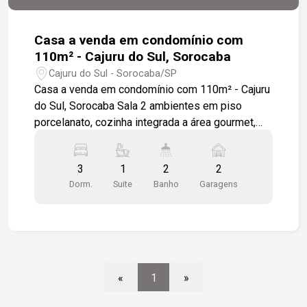
Casa a venda em condomínio com
110m² - Cajuru do Sul, Sorocaba
Cajuru do Sul - Sorocaba/SP
Casa a venda em condomínio com 110m² - Cajuru
do Sul, Sorocaba Sala 2 ambientes em piso
porcelanato, cozinha integrada a área gourmet,
piscina e lavanderia 2 quartos 1 sendo suíte e
escritório, preparação para ar condicionado nos
3
1
2
2
quartos e sala. Escritório podendo ser revertido
Dorm.
Suite
Banho
Garagens
em terceiro quarto 2 vagas de garagem
«
1
»