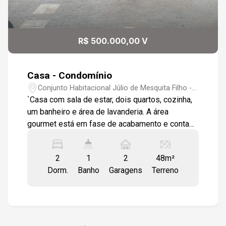
R$ 500.000,00 V
Casa - Condomínio
Conjunto Habitacional Júlio de Mesquita Filho -
Sorocaba/SP
`Casa com sala de estar, dois quartos, cozinha,
um banheiro e área de lavanderia. A área
gourmet está em fase de acabamento e conta
com uma piscina.` Condomínio oferece: Portaria
24hrs, academia, salão de festas, área gourmet,
2
1
2
48m²
pista caminhada, playground, piscina e área
Dorm.
Banho
Garagens
Terreno
verde.