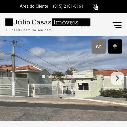
Área do Cliente
|
(015) 2101-6161