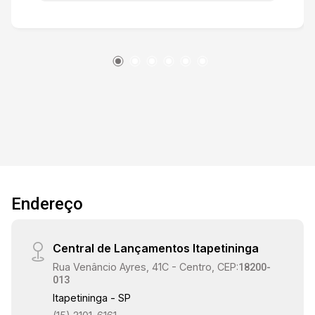
Andar superior sala íntima, 3 suítes umas das
suítes com hidro e espaço para closet. Casa
moderna recém construída. 2 vagas de garagem
descobertas.
Endereço
Central de Lançamentos Itapetininga
Rua Venâncio Ayres, 41C - Centro, CEP:
18200-
013
Itapetininga - SP