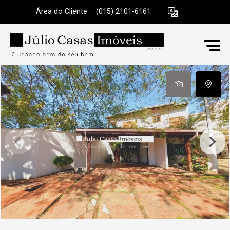
Área do Cliente
|
(015) 2101-6161