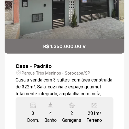
R$ 1.350.000,00 V
Casa - Padrão
Parque Três Meninos - Sorocaba/SP
Casa a venda com 3 suítes, com área construída
de 322m². Sala, cozinha e espaço gourmet
totalmente integrado, ampla ilha com coifa,
ambientes espaçosos com iluminação natural,
wc social, portas de correr com aberturas
3
4
2
281m²
amplas para isolar ambientes caso precise,
Dorm.
Banho
Garagens
Terreno
lavanderia. Pisos em porcelanato, iluminação em
LED, banheiros com nicho e cuba sobreposta.