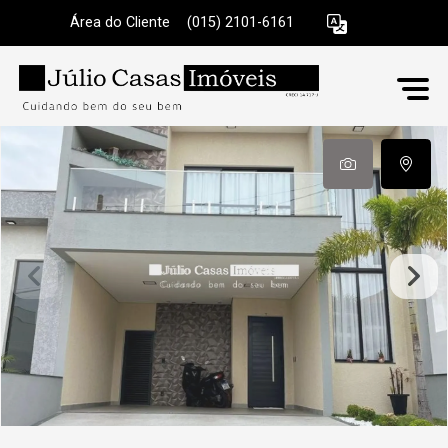
Área do Cliente
|
(015) 2101-6161