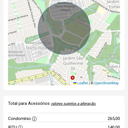
Leaflet
|
©
OpenStreetMap
Total para Acessórios
valores sujeitos a alteração.
Condomínio
265,00
IPTU
140,00