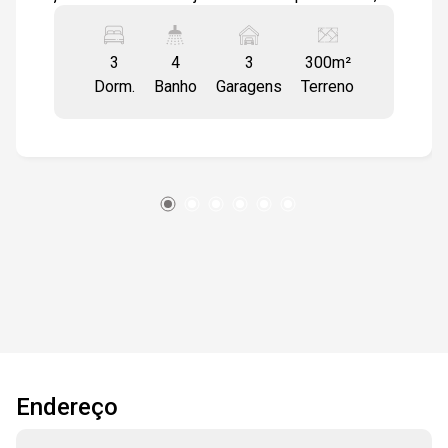
lugares e aparador Lavabo , Varanda 3
dormitórios 1 sendo suíte com closet todos
3
4
3
300m²
com ventiladores de teto Wc social Lavanderia
Dorm.
Banho
Garagens
Terreno
com armários 2 aparelhos de ar condicionados
Quintal com churrasqueira e pia Edícula com
quarto e wc Garagem para 3 veículos cobertos
Endereço