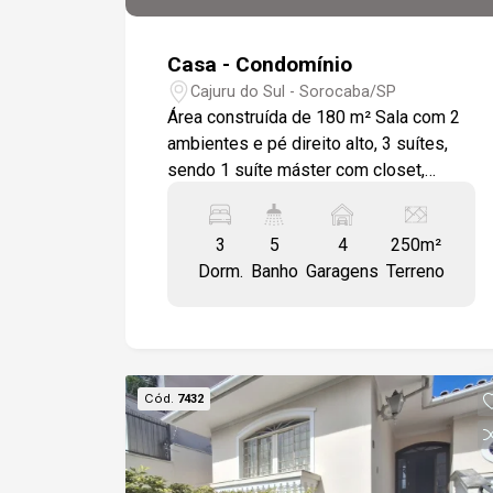
Casa - Condomínio
Cajuru do Sul - Sorocaba/SP
Área construída de 180 m² Sala com 2
ambientes e pé direito alto, 3 suítes,
sendo 1 suíte máster com closet,
Cozinha com ilha em quartzo branco
Estelar, Home office, Lavabo, Área
3
5
4
250m²
técnica para boiler e condensador.
Dorm.
Banho
Garagens
Terreno
Infraestrutura de ponta: Sistema de
água quente (boiler), Preparação para
ar-condicionado, Infraestrutura para
automação (compatível com Alexa e
Google Assistente). Lazer e Conforto:
Cód.
7432
Piscina com prainha, cascata e
iluminação em LED, Fogo de chão
(Fireplace), Área gourmet com
churrasqueira e fechadura digital,