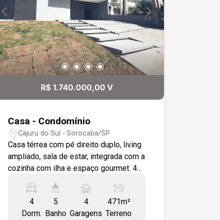
quadra de gramado natural de futebol,
portaria 24 h , segurança, ronda
motorizada, próximo a saída da Rodovia
Presidente Castelo Branco, fácil
acesso a comércios. Estamos à
disposição para te atender. Gostaria de
saber mais informações ou agendar
R$ 1.740.000,00 V
uma visita?
Casa - Condomínio
Cajuru do Sul - Sorocaba/SP
Casa térrea com pé direito duplo, living
ampliado, sala de estar, integrada com a
cozinha com ilha e espaço gourmet. 4
quartos sendo 1 suíte máster, 1 suíte
com closet e 2 quartos com banheiro
4
5
4
471m²
conjugado. área gourmet com
Dorm.
Banho
Garagens
Terreno
churrasqueira revestida com