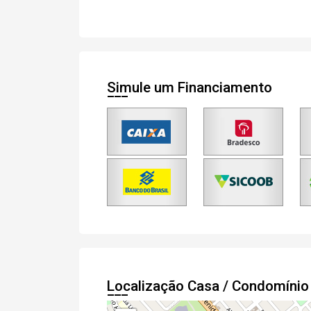
Cada
Simule um Financiamento
e
Termos
Concordo com os
Privacidade
Finalizar Cadastro
Localização Casa / Condomíni