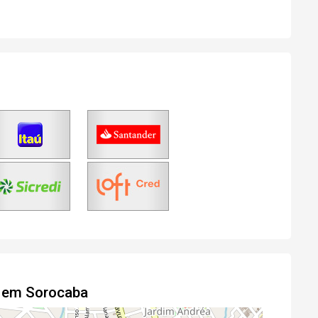
Login
Esqueci minha senha
No Imóvel
stre-se
Agendar Visita
Fazer Agendamento
o em Sorocaba