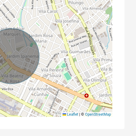
Leaflet
|
©
OpenStreetMap