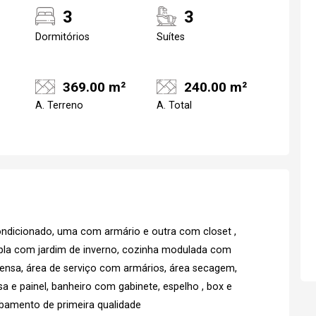
3
3
Dormitórios
Suítes
369.00 m²
240.00 m²
A. Terreno
A. Total
Realize o login
Confirmar dados d
visit
ondicionado, uma com armário e outra com closet ,
mpla com jardim de inverno, cozinha modulada com
07/08/2026
pensa, área de serviço com armários, área secagem,
e painel, banheiro com gabinete, espelho , box e
16h00
cabamento de primeira qualidade