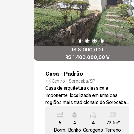
Persianas integradas e automatizadas
(suíte máster e suíte 2), Projeto
luminotécnico em LED, Portas da
Pormade.
R$ 8.000,00 L
R$ 1.400.000,00 V
Casa - Padrão
Centro - Sorocaba/SP
Casa de arquitetura clássica e
imponente, localizada em uma das
regiões mais tradicionais de Sorocaba.
Um imóvel versátil, ideal para moradia
ou instalação de clínicas, escritórios,
5
4
4
720m²
escolas, coworkings e outros
Dorm.
Banho
Garagens
Terreno
empreendimentos. O imóvel conta com: