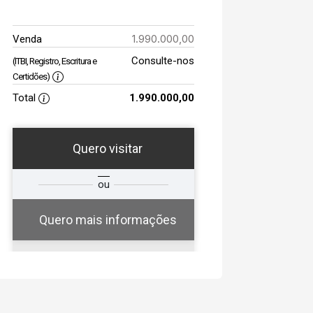
1.990.000,00
Venda
Consulte-nos
(ITBI, Registro, Escritura e
Certidões)
Total
1.990.000,00
Quero visitar
a
Qual o melhor dia e
ou
a
horário para você?
Quero mais informações
07