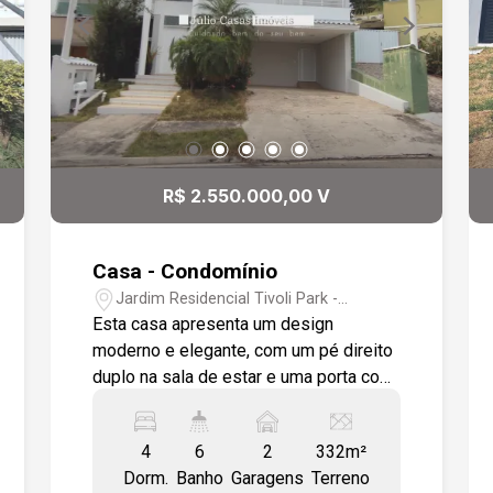
balcão com acesso ao quintal. Cozinha
com armários planejados despensa e
lavanderia. Ampla área gourmet com
churrasqueira, forno para pizza, balcão
de apoio em `U` em pedra são gabriel,
integrado a área com piscina
circundado por um exuberante jardim e
R$ 2.550.000,00 V
sauna à vapor. Além de uma sala de
repouso podendo ser utilizada como
sala de ginástica. E dependência de
Casa - Condomínio
empregada com banheiro
Jardim Residencial Tivoli Park -
independente. No andar superior são
Sorocaba/SP
Esta casa apresenta um design
quatro dormitórios sendo três suítes
moderno e elegante, com um pé direito
com banheiras de hidro massagem,
duplo na sala de estar e uma porta com
todos com armários modulados e em
fechadura eletrônica, proporcionando
três deles com sacadas. A suíte master
segurança e praticidade. A sala de
conta ainda com um magnífico closet
4
6
2
332m²
jantar e a sala de TV possuem
em `L` e ar condicionado. A casa conta
Dorm.
Banho
Garagens
Terreno
acabamento em gesso, luminárias