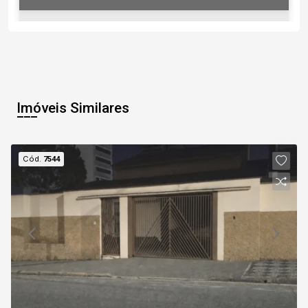
07
18:30
Aug/Fri
Imóveis Similares
08
19:00
Cód.
7544
Aug/Sat
09
Continuar
Aug/Sun
10
Aug/Mon