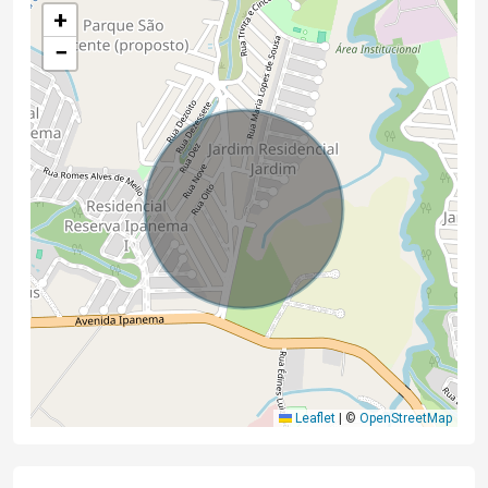
+
−
Leaflet
|
©
OpenStreetMap