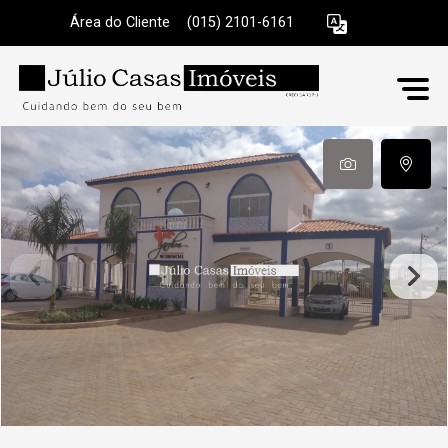
Área do Cliente
|
(015) 2101-6161