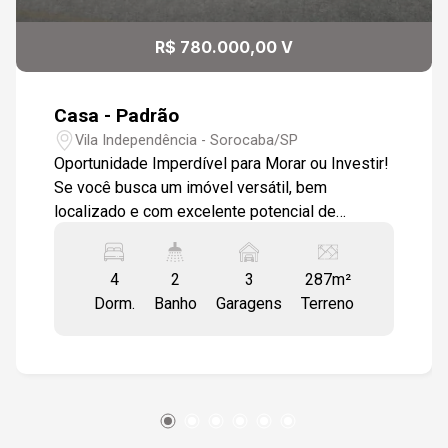
11
R$ 780.000,00 V
Aug/Tue
Casa - Padrão
Vila Independência - Sorocaba/SP
Oportunidade Imperdível para Morar ou Investir!
Se você busca um imóvel versátil, bem
localizado e com excelente potencial de
valorização, esta é a oportunidade ideal!
Localizado em uma região estratégica da Zona
4
2
3
287m²
Leste, com fácil acesso às principais vias e
Dorm.
Banho
Garagens
Terreno
cercado por ampla infraestrutura de comércio e
serviços, este imóvel oferece inúmeras
possibilidades de uso. Perfeito para residência
ou para quem deseja instalar clínicas,
consultórios, escritórios, escolas, salões de
beleza, estúdios ou diversos segmentos