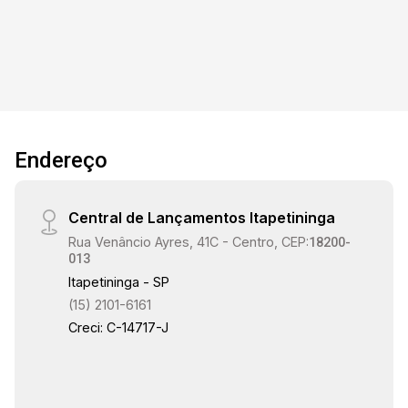
comerciais. Destaques do imóvel: 222 m² de
área construída 4 dormitórios amplos e bem
distribuídos Cozinha espaçosa 2 banheiros
Quintal com churrasqueira, perfeito para
momentos de lazer e confraternização
Facilidade para estacionamento Localização
privilegiada Em uma região com grande fluxo e
Endereço
excelente visibilidade, proporcionando
praticidade para morar e ótima exposição para
atividades comerciais. Um endereço que reúne
Central de Lançamentos Itapetininga
conveniência, acessibilidade e alto potencial de
Rua Venâncio Ayres, 41C - Centro, CEP:
valorização.
18200-
013
Itapetininga - SP
(15) 2101-6161
Creci: C-14717-J