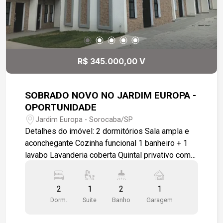
R$ 345.000,00 V
SOBRADO NOVO NO JARDIM EUROPA -
OPORTUNIDADE
Jardim Europa - Sorocaba/SP
Detalhes do imóvel: 2 dormitórios Sala ampla e
aconchegante Cozinha funcional 1 banheiro + 1
lavabo Lavanderia coberta Quintal privativo com
churrasqueira 1 vaga de garagem Área: 57 a 60
m² Casas assobradadas em rua pública (mais
2
1
2
1
privacidade!) Localizado no Jardim Europa
Dorm.
Suite
Banho
Garagem
Próximo a escolas, mercados e com fácil acesso
às Av. Américo de Carvalho e Av. Armando