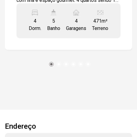
com ilha e espaço gourmet. 4 quartos sendo 1
suíte máster, 1 suíte com closet e 2 quartos
com banheiro conjugado. área gourmet com
4
5
4
471m²
churrasqueira revestida com porcelanato,
Dorm.
Banho
Garagens
Terreno
piscina com hidro na prainha, e iluminação em
Led, lavanderia, quintal e wc para suporte da
piscina. Casa toda com pisos e revestimentos
em porcelanato primeira linha, infraestrutura de
água quente, ar condicionado e ponto para carro
elétrico. Nicho nos banheiros, persianas e
janelas automatizadas. 4 vagas de garagem
sendo 2 cobertas.
Endereço