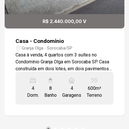
Aug/Sun
10
R$ 2.440.000,00 V
Aug/Mon
Casa - Condomínio
Granja Olga - Sorocaba/SP
Casa à venda, 4 quartos com 3 suítes no
Condomínio Granja Olga em Sorocaba SP. Casa
construída em dois lotes, em dois pavimentos
localizada no Granja Olga. No primeiro
pavimento, sala de estar com piso de madeira,
4
8
4
600m²
parede revestida em papel de parede, teto em
Dorm.
Banho
Garagens
Terreno
gesso e luminárias em LED embutidas, janelas
em vidro temperado, porta de entrada em
madeira com vidros jateados e um prático
lavabo. Sala de TV com piso em porcelanato
retificado e janelas em vidro temperado, ar