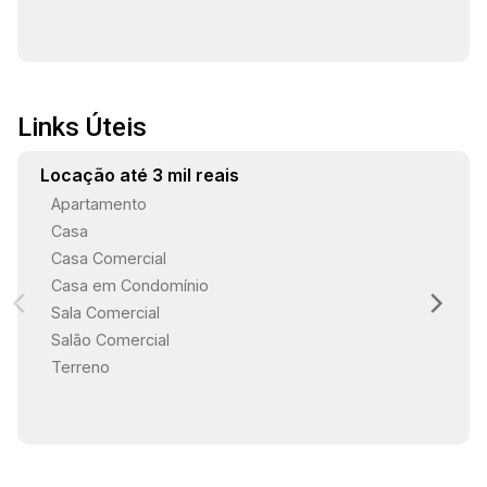
proximidade com os mais variados tipos de
comércio como supermercados, padarias,
farmácias e hortifrutis em geral. Estamos à
disposição para te atender. Gostaria de saber
mais informações ou agendar uma visita?
Links Úteis
Locação até 3 mil reais
Apartamento
Casa
Casa Comercial
Casa em Condomínio
Sala Comercial
Salão Comercial
Terreno