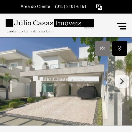
Área do Cliente
|
(015) 2101-6161