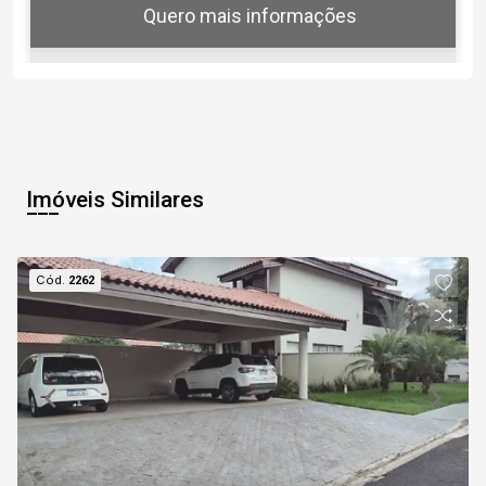
Quero mais informações
06
19:00
Aug/Thu
Imóveis Similares
07
Cód.
2262
Aug/Fri
08
Continuar
Aug/Sat
09