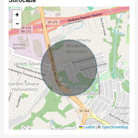
Sorocaba
+
−
Leaflet
|
©
OpenStreetMap