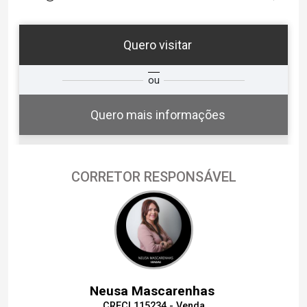
Quero visitar
ta
Qual o melhor dia e horário para
ou
você?
Quero mais informações
CORRETOR RESPONSÁVEL
06
17:00
Aug/Thu
07
17:30
Neusa Mascarenhas
Aug/Fri
CRECI 115234 - Venda