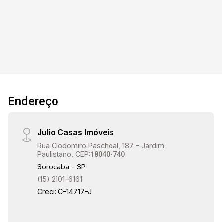
3
3
2
1.823m²
Dorm.
Banho
Garagens
Terreno
Endereço
Julio Casas Imóveis
Rua Clodomiro Paschoal, 187 - Jardim
Paulistano, CEP:
18040-740
Sorocaba - SP
(15) 2101-6161
Creci: C-14717-J