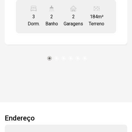
10:00
mais desejados do bairro Caguaçu. A ampla sala
em dois ambientes, com pé direito duplo, forro
3
2
2
184m²
em gesso e luminárias em LED embutidas,
Dorm.
Banho
Garagens
Terreno
oferece sofisticação e excelente iluminação. O
10:30
piso em porcelanato fosco de primeira linha
garante elegância e praticidade. A cozinha
americana em estilo aberto se integra à área
gourmet, equipada com churrasqueira e balcão
11:00
de apoio em granito preto. Uma generosa
abertura em vidro temperado conecta os
ambientes internos ao quintal gramado, criando
uma atmosfera acolhedora e funcional,
11:30
juntamente com a lavanderia, facilitando o dia a
dia. São três dormitórios, sendo uma suíte com
saída para o jardim, e outro quarto com acesso à
área de luz, proporcionando ventilação e
12:00
Endereço
luminosidade natural. A casa conta ainda com
um lavabo, ideal para visitas, e duas vagas de
garagem cobertas. Ideal para quem busca