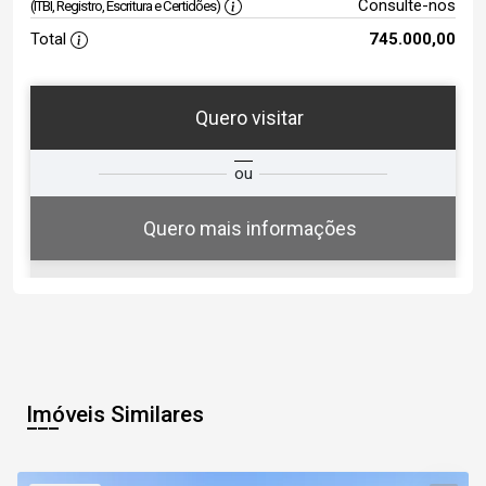
Consulte-nos
(ITBI, Registro, Escritura e Certidões)
Total
745.000,00
Quero visitar
ta
Qual o melhor dia e horário para
ou
você?
Quero mais informações
07
07:00
Aug/Fri
Imóveis Similares
08
07:30