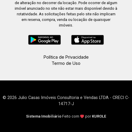
17:00
de alteração no decorrer da locação. Pode ocorrer de algum
imóvel anunciado no site não estar mais disponível devido à
rotatividade. As solicitações feitas pelo site não implicam
em reserva, compra, venda ou locação de quaisquer
17:30
imóveis.
18:00
Política de Privacidade
Termo de Uso
18:30
© 2026 Julio Casas Imóveis Consultoria e Vendas LTDA - CRECI C-
14717-J
19:00
Sistema Imobiliário
Feito com
por
KUROLE