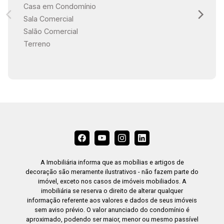
Casa em Condomínio
Sala Comercial
15:00
Salão Comercial
Terreno
15:30
16:00
A Imobiliária informa que as mobílias e artigos de
16:30
decoração são meramente ilustrativos - não fazem parte do
imóvel, exceto nos casos de imóveis mobiliados. A
imobiliária se reserva o direito de alterar qualquer
informação referente aos valores e dados de seus imóveis
sem aviso prévio. O valor anunciado do condomínio é
aproximado, podendo ser maior, menor ou mesmo passível