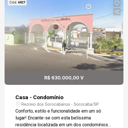
Cód.
6927
Aug/Sat
09
08:00
Continuar
Aug/Sun
10
08:30
Aug/Mon
09:00
R$ 630.000,00 V
Casa - Condomínio
09:30
Recreio dos Sorocabanos - Sorocaba/SP
Conforto, estilo e funcionalidade em um só
lugar! Encante-se com esta belíssima
residência localizada em um dos condomínios