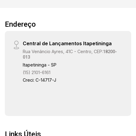
área construída em terreno de 150,50 m² Casa
moderna, bem iluminada e com acabamento de
alto padrão - perfeita para quem busca viver
Endereço
com conforto e qualidade de vida em um dos
condomínios mais desejados da Zona Norte de
Sorocaba.
Central de Lançamentos Itapetininga
Rua Venâncio Ayres, 41C - Centro, CEP:
18200-
013
Itapetininga - SP
(15) 2101-6161
Creci: C-14717-J
Links Úteis