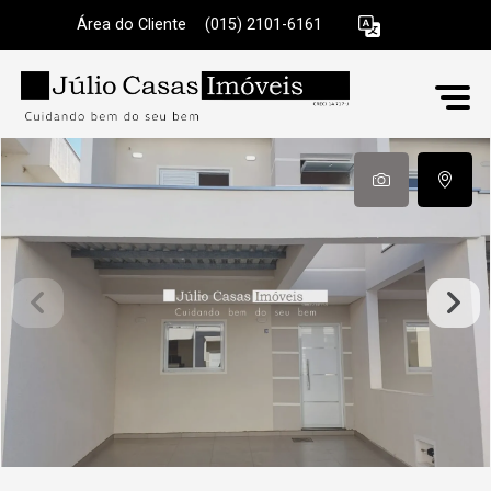
Área do Cliente
|
(015) 2101-6161