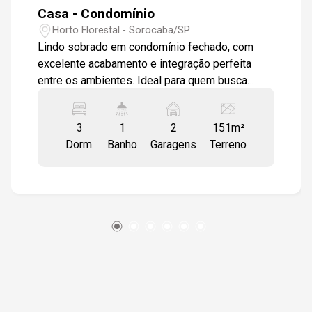
Casa - Condomínio
Horto Florestal - Sorocaba/SP
Lindo sobrado em condomínio fechado, com
excelente acabamento e integração perfeita
entre os ambientes. Ideal para quem busca
conforto, segurança e lazer em um só lugar.
Localizado na Zona Norte de Sorocaba, dentro
3
1
2
151m²
do Condomínio Horto Florestal, o imóvel
Dorm.
Banho
Garagens
Terreno
oferece infraestrutura completa, segurança 24
horas e fácil acesso a comércios, escolas e
avenidas principais da região. Destaques do
imóvel: - 3 dormitórios, sendo 1 suíte - Sala
ampla para dois ambientes - Lavabo - Cozinha
integrada à área gourmet - Bancada em granito e
armários planejados - Churrasqueira e piscina -
Porta de correr em vidro temperado - Banheiros
com pia em granito, box em vidro e armários
planejados - 2 vagas de garagem - 199,68 m² de