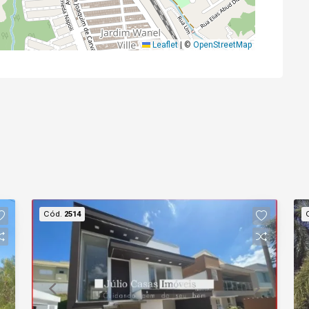
Leaflet
|
©
OpenStreetMap
Cód.
2514