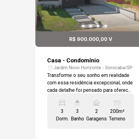
R$ 900.000,00 V
Casa - Condomínio
Jardim Novo Horizonte - Sorocaba/SP
Transforme o seu sonho em realidade
com essa residência excepcional, onde
cada detalhe foi pensado para oferecer
o máximo de conforto e sofisticação.
Ambientes Planejados e Funcionais -
3
3
2
200m²
Três Dormitórios, sendo 1 Suíte:
Dorm.
Banho
Garagens
Terreno
Descanso e privacidade garantidos. -
Sala de TV Ampla: Com pé direito duplo,
forro em gesso e luminárias de LED