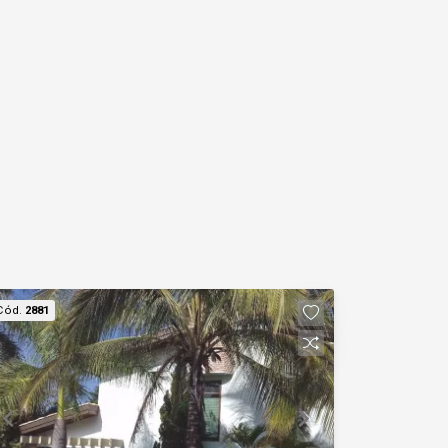
Cód.
2881