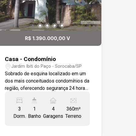
R$ 1.390.000,00 V
Casa - Condomínio
Jardim Ibiti do Paço - Sorocaba/SP
Sobrado de esquina localizado em um
dos mais conceituados condomínios da
região, oferecendo segurança 24 horas
com câmeras de monitoramento e uma
extensa área verde com lago repleto de
3
1
4
360m²
carpas e peixes. O condomínio conta
Dorm.
Banho
Garagens
Terreno
com pista de caminhada, duas portarias
de acesso, e uma localização
privilegiada, próxima a postos de