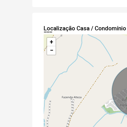
Localização Casa / Condomíni
+
−