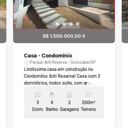
R$ 1.500.000,00 V
Casa - Condomínio
Parque Ibiti Reserva - Sorocaba/SP
Lindíssima casa em construção no
Condomínio Ibiti Reserva! Casa com 3
dormitórios, todos suíte, com ar-
condicionado já instalado em todos os
quartos e sala. Suíte máster com
3
4
2
260m²
closet, banheiro com cuba dupla e
Dorm.
Banho
Garagens
Terreno
banho duplo. Armários modulados na
cozinha e área gourmet, esquadrias de
primeira linha, infra estrutura para