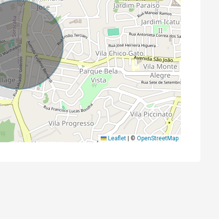
Leaflet
|
©
OpenStreetMap