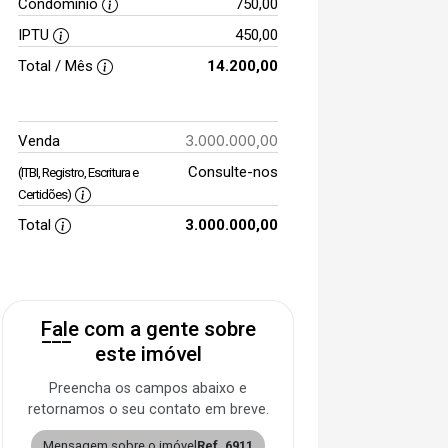
Condomínio
750,00
IPTU
450,00
Total / Mês
14.200,00
3.000.000,00
Venda
Consulte-nos
(ITBI, Registro, Escritura e
Certidões)
Total
3.000.000,00
Fale com a gente sobre
este imóvel
Preencha os campos abaixo e
retornamos o seu contato em breve.
Mensagem sobre o imóvel
Ref. 6911