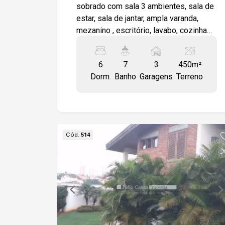
sobrado com sala 3 ambientes, sala de
estar, sala de jantar, ampla varanda,
mezanino , escritório, lavabo, cozinha
com armários, despensa, dependência
de empregada completa, depósito, 6
6
7
3
450m²
dormitórios 3 sendo suítes 1 sendo
Dorm.
Banho
Garagens
Terreno
máster com closet e hidro, , wc social,
dormitórios em piso ipê madeira , área
externa com edícula, piscina aquecida,
salão com churrasqueira, adega,
aquecimento solar, Garagem coberta
Cód.
514
para 3 veículos.