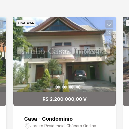
Cód.
4656
R$ 2.200.000,00 V
Casa - Condomínio
Jardim Residencial Chácara Ondina -