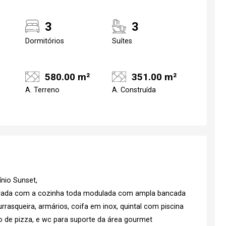
3
3
Dormitórios
Suítes
580.00 m²
351.00 m²
A. Terreno
A. Construída
nio Sunset,
egrada com a cozinha toda modulada com ampla bancada
rasqueira, armários, coifa em inox, quintal com piscina
o de pizza, e wc para suporte da área gourmet