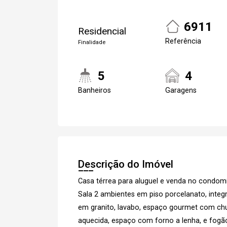
6911
Residencial
Referência
Finalidade
5
4
Banheiros
Garagens
Descrição do Imóvel
Casa térrea para aluguel e venda no condomí
Sala 2 ambientes em piso porcelanato, int
em granito, lavabo, espaço gourmet com chur
aquecida, espaço com forno a lenha, e fogã