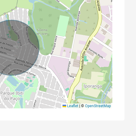
Leaflet
|
©
OpenStreetMap