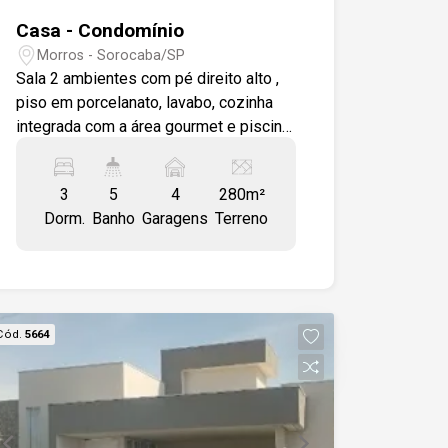
Casa - Condomínio
Morros - Sorocaba/SP
Sala 2 ambientes com pé direito alto ,
piso em porcelanato, lavabo, cozinha
integrada com a área gourmet e piscina,
lavanderia wc para suporte da piscina,
escritório independente, 3 suítes em
3
5
4
280m²
piso laminado, banheiros com ótimos
Dorm.
Banho
Garagens
Terreno
acabamentos, estrutura pronta para ar
condicionado na sala e dormitórios,
preparação para aquecimento solar,
paisagismo, 4 vagas de garagem.
Cód.
5664