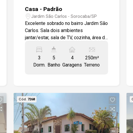
Casa - Padrão
Jardim São Carlos - Sorocaba/SP
Excelente sobrado no bairro Jardim São
Carlos. Sala dois ambientes
jantar/estar, sala de TV, cozinha, área de
serviço, lavabo, 3 suítes sendo 1 com
closet e varanda, espaço gourmet ,
3
5
4
250m²
sauna, despensa, banheiro área externa,
Dorm.
Banho
Garagens
Terreno
piscina. 4 vagas de garagem sendo 2
cobertas. Todos os ambientes com
armários planejados de ótima
qualidade.
Cód.
7268