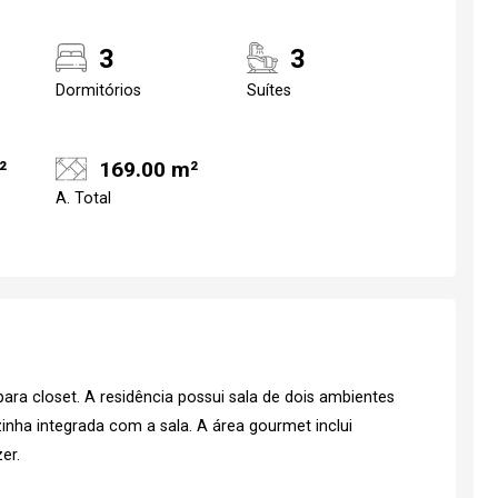
3
3
Dormitórios
Suítes
²
169.00 m²
A. Total
a closet. A residência possui sala de dois ambientes
nha integrada com a sala. A área gourmet inclui
er.