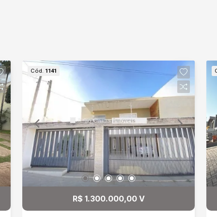
Cód.
1141
R$ 1.300.000,00 V