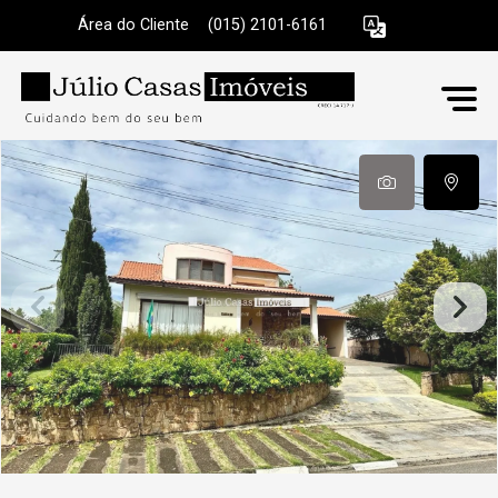
Área do Cliente
|
(015) 2101-6161