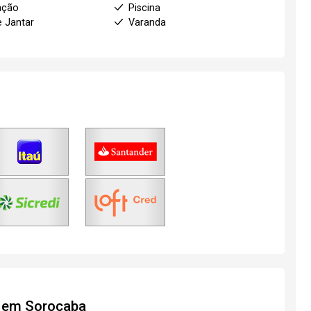
ação
Piscina
e Jantar
Varanda
o em Sorocaba