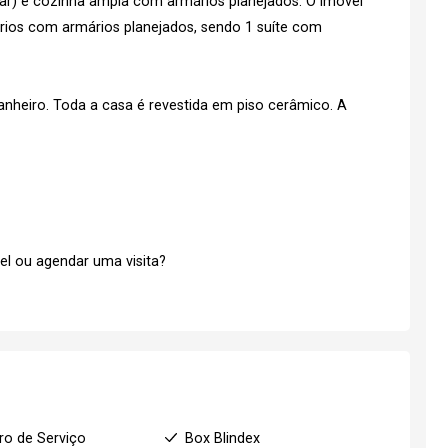
tar) e cozinha ampla com armários planejados. O imóvel
órios com armários planejados, sendo 1 suíte com
nheiro. Toda a casa é revestida em piso cerâmico. A
el ou agendar uma visita?
ro de Serviço
Box Blindex