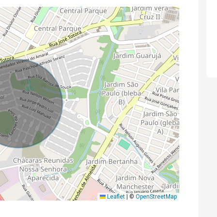
Leaflet
|
©
OpenStreetMap