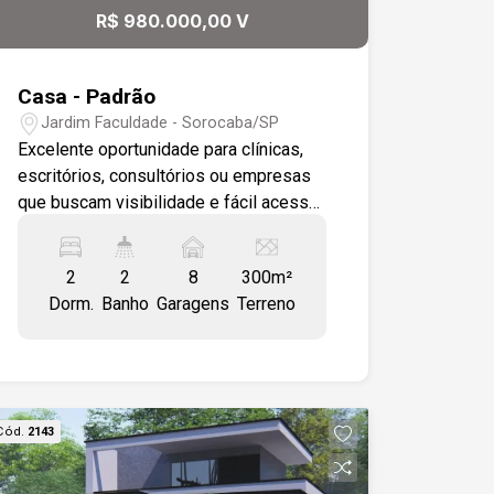
R$ 980.000,00 V
Casa - Padrão
Jardim Faculdade - Sorocaba/SP
Excelente oportunidade para clínicas,
escritórios, consultórios ou empresas
que buscam visibilidade e fácil acesso.
O imóvel conta com uma agradável
varanda, ampla sala integrada à cozinha
2
2
8
300m²
americana, área de serviço, 2
Dorm.
Banho
Garagens
Terreno
dormitórios (sendo 1 suíte) e banheiro
social. Os banheiros possuem box em
acrílico e toda a casa é revestida em
piso cerâmico, proporcionando
praticidade e fácil manutenção. Na área
Cód.
2143
externa, destaque para o amplo quintal
com jardim, oferecendo espaço para
ampliação, estacionamento ou criação