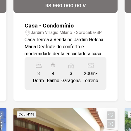
R$ 960.000,00 V
Casa - Condomínio
Jardim Villagio Milano - Sorocaba/SP
Casa Térrea à Venda no Jardim Helena
Maria Desfrute do conforto e
modernidade desta encantadora casa
térrea com 3 quartos no Jardim Helena
Maria. A residência oferece uma sala
3
4
3
200m²
ampla com dois ambientes, pé direito
Dorm.
Banho
Garagens
Terreno
alto, teto em gesso e piso em
porcelanato, integrando-se
harmoniosamente com a cozinha
equipada com ilha e cooktop. A área
gourmet é um verdadeiro destaque,
Cód.
4115
contando com churrasqueira e pia, e
pode ser completamente isolada por
uma porta de correr com abertura total,