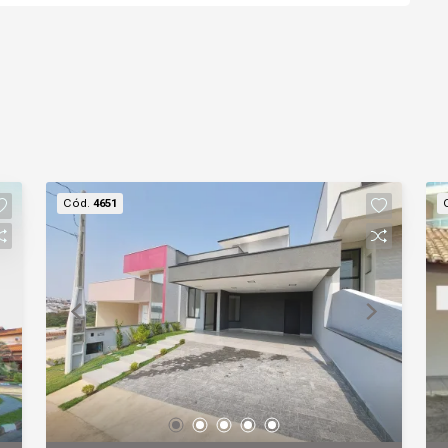
Cód.
4651