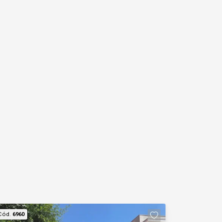
Cód.
6960