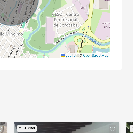
Leaflet
|
©
OpenStreetMap
Cód.
5359