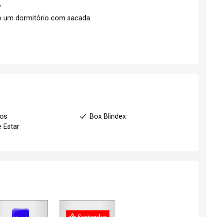
o
o um dormitório com sacada.
ios
Box Blindex
e Estar