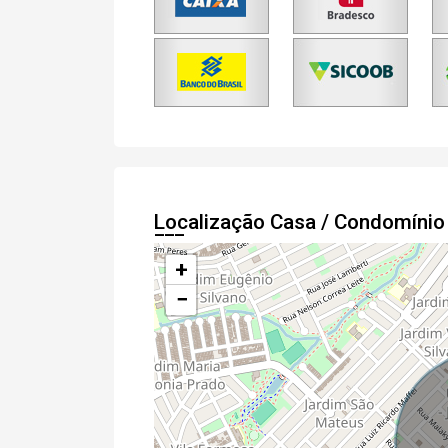
Localização Casa / Condomíni
+
−