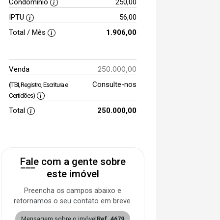
Condomínio
250,00
IPTU
56,00
Total / Mês
1.906,00
250.000,00
Venda
Consulte-nos
(ITBI, Registro, Escritura e
Certidões)
Total
250.000,00
Fale com a gente sobre
este imóvel
Preencha os campos abaixo e
retornamos o seu contato em breve.
Mensagem sobre o imóvel
Ref. 4679