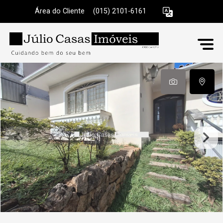
Área do Cliente
|
(015) 2101-6161