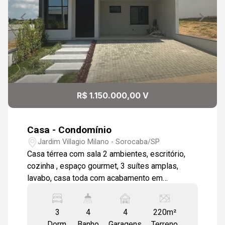
R$ 1.150.000,00 V
Casa - Condomínio
Jardim Villagio Milano - Sorocaba/SP
Casa térrea com sala 2 ambientes, escritório,
cozinha , espaço gourmet, 3 suítes amplas,
lavabo, casa toda com acabamento em
revestimento e piso porcelanato, aquecimento
solar com boiler , janelas automatizadas, casa
3
4
4
220m²
toda modulada, loucas Deca, todos os banheiros
Dorm.
Banho
Garagens
Terreno