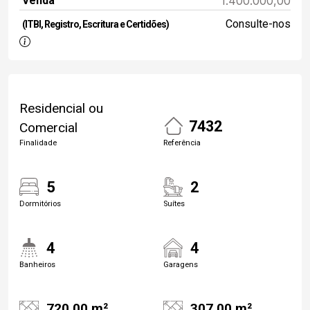
Venda
1.400.000,00
Consulte-nos
(ITBI, Registro, Escritura e Certidões)
Residencial ou
7432
Comercial
Finalidade
Referência
5
2
Dormitórios
Suítes
4
4
Banheiros
Garagens
720.00 m²
307.00 m²