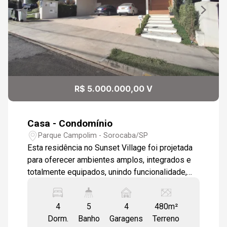
R$ 5.000.000,00 V
Casa - Condomínio
Parque Campolim - Sorocaba/SP
Esta residência no Sunset Village foi projetada
para oferecer ambientes amplos, integrados e
totalmente equipados, unindo funcionalidade,
elegância e lazer em um só lugar. O imóvel
conta com: -4 suítes, todas com closet, sendo
4
5
4
480m²
uma suíte master com hidromassagem e
Dorm.
Banho
Garagens
Terreno
varanda -Suíte térrea, ideal para maior