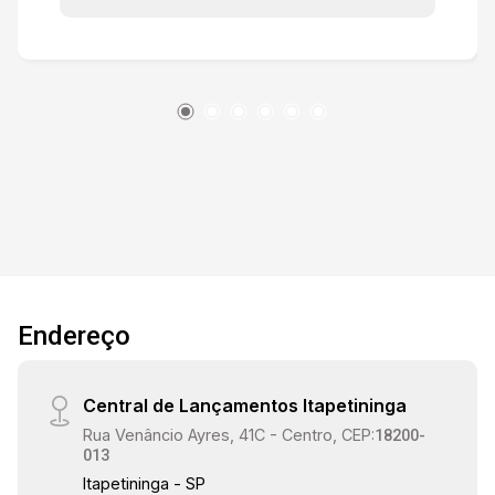
acessibilidade -Salas de estar, TV e jantar
integradas -Cozinha totalmente equipada -
Escritório -Lavanderia -Varanda gourmet com
churrasqueira -Piscina -Ofurô Diferenciais: -
Casa totalmente mobiliada, decorada e equipada
-Acabamento premium -Ar-condicionado -
Ventiladores de teto O condomínio oferece: -
Portaria e segurança 24 horas -Área verde -
Quadra de basquete -Playground -Dog park
Localização privilegiada, próxima aos principais
pontos da região: -Shopping Iguatemi Esplanada
- 6 minutos -Tauste Campolim - 6 minutos -
Endereço
Colégio Bela Alvorada - 3 minutos -Colégio Ser!
- 10 minutos -Hospital Evangélico de Sorocaba -
14 minutos
Central de Lançamentos Itapetininga
Rua Venâncio Ayres, 41C - Centro, CEP:
18200-
013
Itapetininga - SP