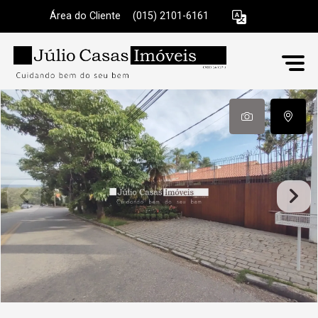
Área do Cliente
|
(015) 2101-6161