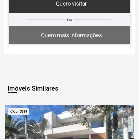
Quero visitar
ra
?
Alugar
ou
Comprar
Deseja
ou
ê?
Quero mais informações
Alugar
Comprar
Imóveis Similares
Cód.
7519
Continuar