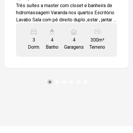
Três suítes a master com closet e banheira de
hidromassagem Varanda nos quartos Escritório
Lavabo Sala com pé direito duplo ,estar , jantar e
sala de TV Cozinha integrada com ilha ,
dispensa e lavanderia ampla Quartinho de
3
4
4
300m²
despejo Piscina Banheiro completo na área da
Dorm.
Banho
Garagens
Terreno
piscina Espaço gourmet integrado com a sala de
jantar e piscina Porcelanato 90x90 na casa toda ,
escada em granito São Gabriel corrimão
envidraçado Mármore travertino nos banheiros