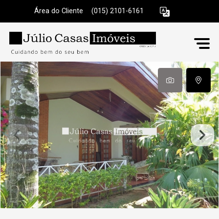
Área do Cliente
|
(015) 2101-6161