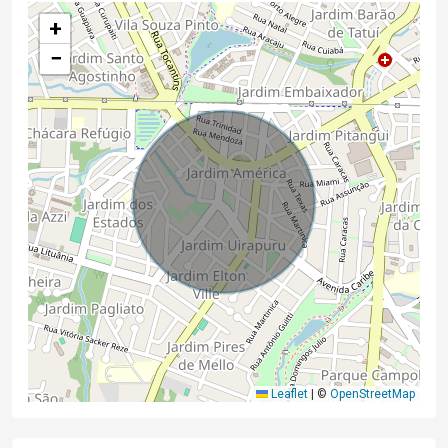
+
−
Leaflet
|
©
OpenStreetMap