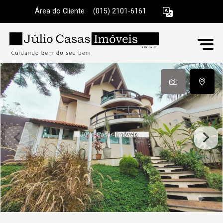
Área do Cliente
|
(015) 2101-6161