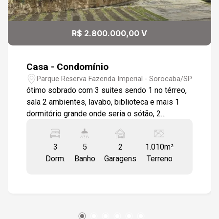
R$ 2.800.000,00 V
Casa - Condomínio
Parque Reserva Fazenda Imperial - Sorocaba/SP
ótimo sobrado com 3 suites sendo 1 no térreo,
sala 2 ambientes, lavabo, biblioteca e mais 1
dormitório grande onde seria o sótão, 2
varandas, copa cozinha grande com armários,
área de serviço, banheiro externo, edícula com
3
5
2
1.010m²
varanda, garagem para 2 carros cobertos. Casa
Dorm.
Banho
Garagens
Terreno
com piso em madeira nos dormitórios e piso
cerâmico no restante da casa, porta de entrada
em madeira entalhada, teto forrado com ripas de
madeira, ótima iluminação natural, casa cercada
por jardim