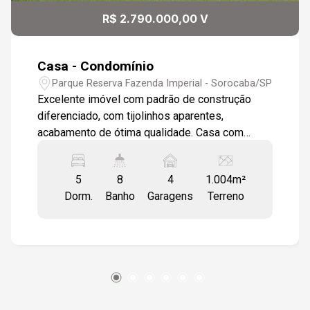
R$ 2.790.000,00 V
Casa - Condomínio
Parque Reserva Fazenda Imperial - Sorocaba/SP
Excelente imóvel com padrão de construção
diferenciado, com tijolinhos aparentes,
acabamento de ótima qualidade. Casa com
ótima iluminação, portas de vidro, telhado em
madeira, espaço amplo entre as salas!! Sala 3
5
8
4
1.004m²
ambientes integrada , lareira com a cozinha
Dorm.
Banho
Garagens
Terreno
modulada com uma ampla ilha, lavabo. São 5
suítes , quarto de hóspedes, sala de tv, sala
lareira, de estar, escritório, home theater,
cozinha, despensa, lavanderia, dependência de
empregada! Quintal grande com 2 entradas de
serviços independentes. características das
áreas comuns: bosque, campo de futebol,