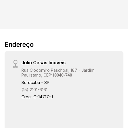
churrasqueira, clube, piscina, pista de cooper,
playground, quadra de tênis, quadra
poliesportiva, salão de festas, salão de jogos.
Endereço
Julio Casas Imóveis
Rua Clodomiro Paschoal, 187 - Jardim
Paulistano, CEP:
18040-740
Sorocaba - SP
(15) 2101-6161
Creci: C-14717-J