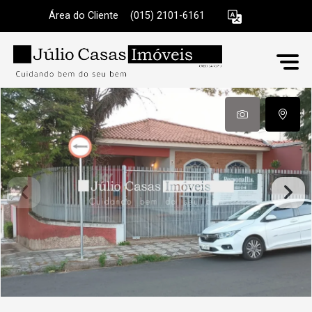
Área do Cliente
|
(015) 2101-6161