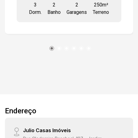
3
2
2
250m²
BANHEIROS, GABINETE NA COZINHA,
Dorm.
Banho
Garagens
Terreno
ESQUADRIAS EM FERRO, PORTA PRINCIPAL
DE MADEIRA, PORTA BANG BANG NA SALA
TAMBÉM EM MADEIRA, POSSUI UM SALÃO NO
PISO SUPERIOR, GARAGEM PARA DOIS
VEÍCULOS, PEDRA DECORATIVA NA FACHADA
DA CASA E BALAÚSTRES, EXCELENTE PARA
CLÍNICAS OU ESCRITÓRIOS.
Endereço
Julio Casas Imóveis