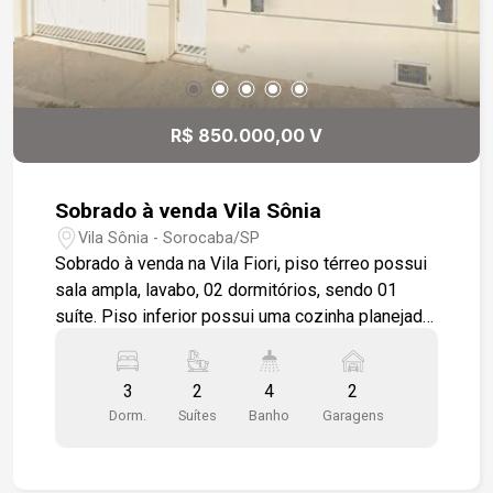
R$ 850.000,00 V
Sobrado à venda Vila Sônia
Vila Sônia - Sorocaba/SP
Sobrado à venda na Vila Fiori, piso térreo possui
sala ampla, lavabo, 02 dormitórios, sendo 01
suíte. Piso inferior possui uma cozinha planejada,
sala de jantar com porta de correr em vidro
temperado que dá acesso a área gourmet, com
3
2
4
2
churrasqueira. Lavanderia separada. No piso
Dorm.
Suítes
Banho
Garagens
acima possui mais uma suíte (maior) com
varanda. Escadas em mármore, com guarda
corpo. Garagem coberta para 02 veículos. Portão