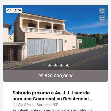
automático.
Cód.
7100
R$ 820.000,00 V
Sobrado próximo a Av. J.J. Lacerda
para uso Comercial ou Residencial
com até 8 salas grandes.
Vila Sônia - Sorocaba/SP
Excelente sobrado em localização estratégica,