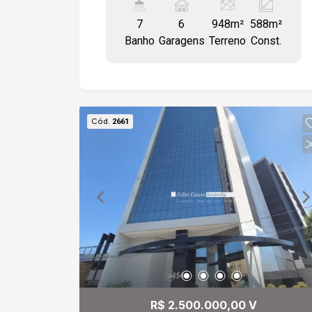
empregada, 5 suítes, sala íntima, 3
7
6
948m²
588m²
closet, lavabo e escritório com wc,
Banho
Garagens
Terreno
Const.
quintal com entrada lateral podendo
servir de garagem. Estamos à
disposição para te atender. Gostaria de
saber mais informações ou agendar
uma visita?
Cód.
2661
R$ 2.500.000,00 V