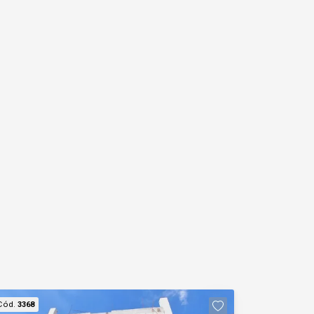
Cód.
3368