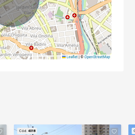
Leaflet
|
©
OpenStreetMap
Cód.
4018