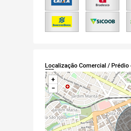
Localização Comercial / Prédi
+
−