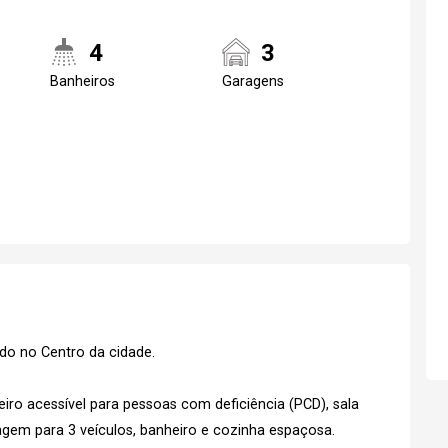
4
3
Banheiros
Garagens
Realize o login
Confirmar dados d
visit
08/08/2026
ado no Centro da cidade.
13h30
eiro acessível para pessoas com deficiência (PCD), sala
em para 3 veículos, banheiro e cozinha espaçosa.
Login