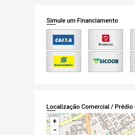
Simule um Financiamento
Localização Comercial / Prédi
+
−