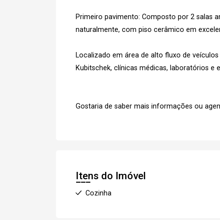
Primeiro pavimento: Composto por 2 salas a
naturalmente, com piso cerâmico em excele
Cada
Localizado em área de alto fluxo de veículo
Kubitschek, clínicas médicas, laboratórios e
e
Termos
Concordo com os
Gostaria de saber mais informações ou agen
Privacidade
Finalizar Cadastro
Itens do Imóvel
Cozinha