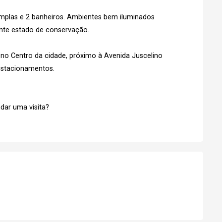
mplas e 2 banheiros. Ambientes bem iluminados
Esqueci minha senha
No Imóvel
nte estado de conservação.
stre-se
s no Centro da cidade, próximo à Avenida Juscelino
 estacionamentos.
Agendar Visita
Fazer Agendamento
dar uma visita?