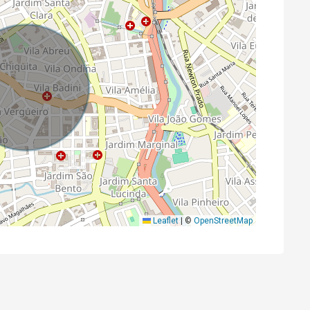
Leaflet
|
©
OpenStreetMap