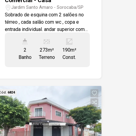
Comercial - Casa
Jardim Santo Amaro - Sorocaba/SP
Sobrado de esquina com 2 salões no
térreo , cada salão com wc , copa e
entrada individual. andar superior com
sala ampla, copa e cozinha com
armários, e dormitórios 1 sendo suíte
2
273m²
190m²
com modulados, Garagem para 4
Banho
Terreno
Const.
veículos.
Cód.
6824