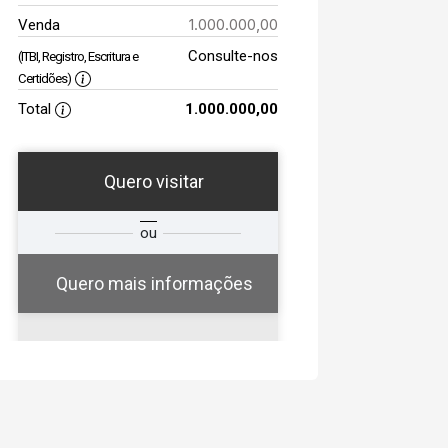
1.000.000,00
Venda
Consulte-nos
(ITBI, Registro, Escritura e
Certidões)
Total
1.000.000,00
Quero visitar
a
Qual o melhor dia e
ou
a
horário para você?
Quero mais informações
08
13:30
Aug/Sat