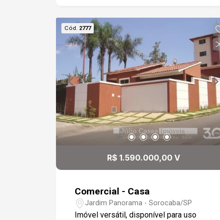
disposição para te atender. Gostaria de
saber mais informações ou agendar
Cód.
2777
uma visita?
R$ 1.590.000,00 V
Comercial - Casa
Jardim Panorama - Sorocaba/SP
Imóvel versátil, disponível para uso