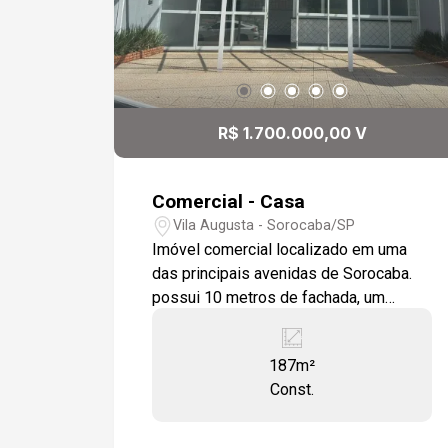
R$ 1.700.000,00 V
Comercial - Casa
Vila Augusta - Sorocaba/SP
Imóvel comercial localizado em uma
das principais avenidas de Sorocaba.
possui 10 metros de fachada, um
corredor lateral que sai na rua de trás.
excelente fluxo de veículos. Atualmente
187m²
toda infraestrutura montada de
Const.
restaurante/pizzaria. Oportunidade para
quem quer montar um negócio em
ponto estratégico. Estamos à