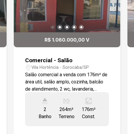
R$ 1.060.000,00 V
Comercial - Salão
Vila Hortência - Sorocaba/SP
Salão comercial a venda com 176m² de
área util, salão amplo, cozinha, balcão
de atendimento, 2 wc, lavanderia,
quintal. Todo em piso cerâmico.
Avenida de grande fluxo de veículos.
2
264m²
176m²
Bairro com estrutura completa de
Banho
Terreno
Const.
comércios.