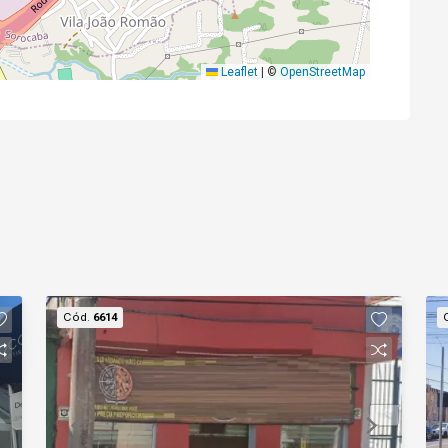
Leaflet
|
©
OpenStreetMap
Cód.
6614