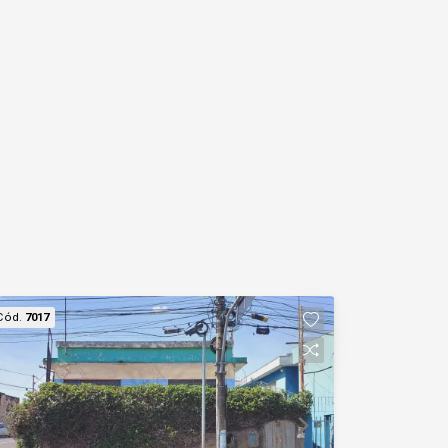
Cód.
7017