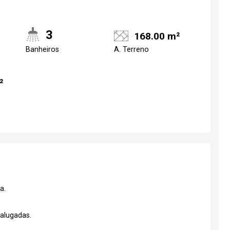
3
168.00 m²
Banheiros
A. Terreno
²
a.
alugadas.