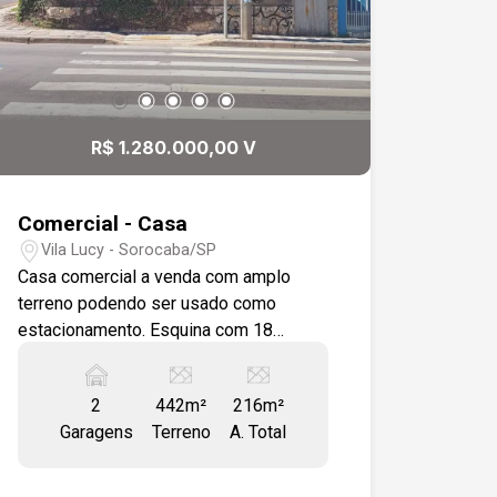
R$ 1.280.000,00 V
Comercial - Casa
Vila Lucy - Sorocaba/SP
Casa comercial a venda com amplo
terreno podendo ser usado como
estacionamento. Esquina com 18
metros de testada, topografia plana
com 442 m² de terreno. Localizado em
2
442m²
216m²
Avenida com grande fluxo de veículos,
Garagens
Terreno
A. Total
grande variedade de comércios.
Avenida com fácil acesso a Rodovia
Raposo Tavares.