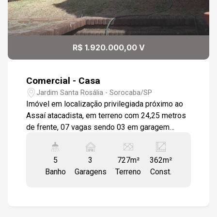
R$ 1.920.000,00 V
Comercial - Casa
Jardim Santa Rosália - Sorocaba/SP
Imóvel em localização privilegiada próximo ao
Assaí atacadista, em terreno com 24,25 metros
de frente, 07 vagas sendo 03 em garagem
coberta, 02 salas com 02 ambientes cada, teto
parcial em arco em concreto aparente, piso em
5
3
727m²
362m²
madeira ipê, janelas em vidro temperado verde
Banho
Garagens
Terreno
Const.
com colunas de madeira, 01 WC. Possui 04
dormitórios com armários em piso laminado
com janela em madeira Ipê, sendo 02 suítes e
01 com closet modulado, 01 banheiro com box