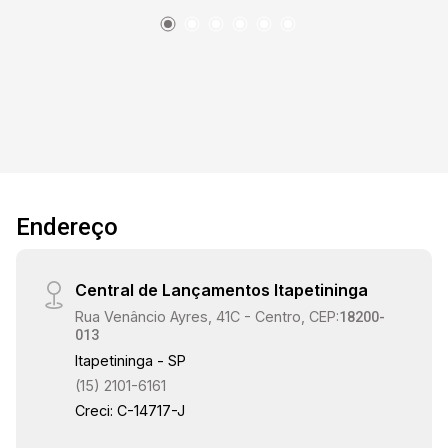
em vidro temperado. Cozinha modulada, área de
lazer com piscina e churrasqueira. Espaço para
Adega. Possibilidade de remoção total ou
parcial da mobília.
Endereço
Central de Lançamentos Itapetininga
Rua Venâncio Ayres, 41C - Centro, CEP:
18200-
013
Itapetininga - SP
(15) 2101-6161
Creci: C-14717-J