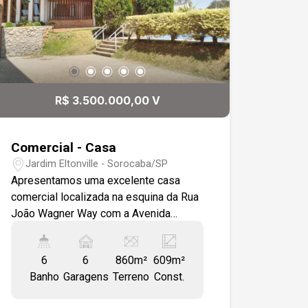
R$ 3.500.000,00 V
Comercial - Casa
Jardim Eltonville - Sorocaba/SP
Apresentamos uma excelente casa
comercial localizada na esquina da Rua
João Wagner Way com a Avenida
Caribe. O imóvel é composto por
diversos ambientes que atendem a
6
6
860m²
609m²
múltiplas necessidades. No térreo,
Banho
Garagens
Terreno
Const.
você encontrará um hall de entrada, uma
sala de espera e recepção, um WC para