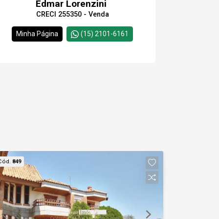
Edmar Lorenzini
CRECI 255350 - Venda
Minha Página
(15) 2101-6161
Cód.
849