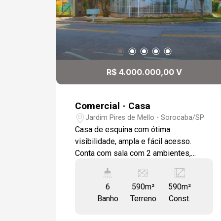
R$ 4.000.000,00 V
Comercial - Casa
Jardim Pires de Mello - Sorocaba/SP
Casa de esquina com ótima
visibilidade, ampla e fácil acesso.
Conta com sala com 2 ambientes,
escritório, cozinha com armários
planejados e varanda, 5 dormitórios
6
590m²
590m²
com varanda, sendo 4 suítes, banheiros
Banho
Terreno
Const.
com banheira, armários embutido e com
box blindex, sauna, espaço gourmet e