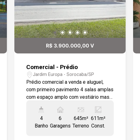
R$ 3.900.000,00 V
Comercial - Prédio
Jardim Europa - Sorocaba/SP
Prédio comercial a venda e aluguel,
com primeiro pavimento 4 salas amplas
com espaço amplo com vestiário masc
e femi, cozinha e lavanderia, segundo
pavimento com 4 salas amplas , hall
4
6
645m²
611m²
entre as salas e vestiário masc e femin.
Banho
Garagens
Terreno
Const.
imóvel todo em piso cerâmico,
ambientes iluminados e arejados.