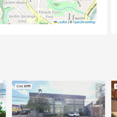
Leaflet
|
©
OpenStreetMap
Cód.
5771