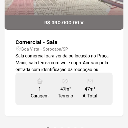
15:30
R$ 390.000,00 V
16:00
Comercial - Sala
Boa Vista - Sorocaba/SP
Sala comercial para venda ou locação no Praça
16:30
Maior, sala térrea com wc e copa. Acesso pela
entrada com identificação da recepção ou
entrada pela lateral . Ambientes em porcelanato
e 2 aparelhos de ar condicionados. 1 vaga de
1
47m²
47m²
17:00
garagem privativa. Condomínio com restaurante,
Garagem
Terreno
A. Total
portaria, estacionamento próprio com
possibilidade de convênio, sala de eventos.
17:30