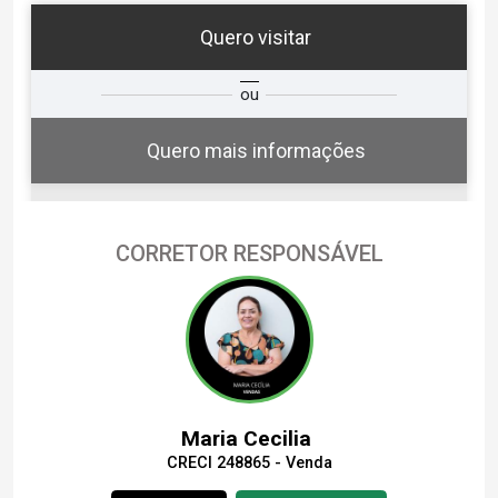
Quero visitar
ta
Qual o melhor dia e horário para
ou
você?
Quero mais informações
CORRETOR RESPONSÁVEL
08
12:00
Aug/Sat
09
12:30
Aug/Sun
Maria Cecilia
CRECI 248865 - Venda
10