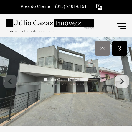
Área do Cliente
|
(015) 2101-6161