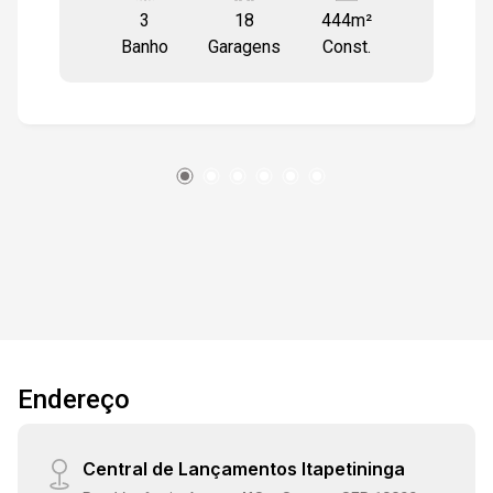
3
18
444m²
O banheiro masculino tem 02 box e 03
Banho
Garagens
Const.
mictórios. Um banheiro tem acessibilidade e
também é usado para o público feminino, O
espaço de lavandeira foi delimitado com um
biombo branco decorado. Nesse mesmo piso
pode-se contar com uma cozinha conceito
aberto que pode ser usada como cantina no
caso de um estabelecimento aberto ao público.
O piso superior disponibiliza 02 salas, 02
banheiros (um feminino e outro masculino). O
local conta com sistema de monitoramento. O
imóvel fica em local de fácil acesso, rua paralela
a avenida principal de um bairro tradicional da
cidade, ficando á poucos metros do posto de
Endereço
combustível, mercado, lanchonetes fast-food e
centro comercial de vestuário. No entorno
temos igreja, universidade, hipermercados e a
Central de Lançamentos Itapetininga
principal rodovia que conduz tanto á capital bem