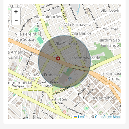
+
−
Leaflet
|
©
OpenStreetMap