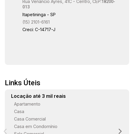
Rua Venâncio Ayres, 41C - Centro, CEP:
como ao interior. Imóvel acomoda perfeitamente
18200-
013
uma escola infantil ou para cursos.
Itapetininga - SP
(15) 2101-6161
Creci: C-14717-J
Links Úteis
Locação até 3 mil reais
Apartamento
Casa
Casa Comercial
Casa em Condomínio
Sala Comercial