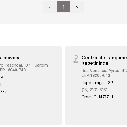
«
1
»
s Imóveis
Central de Lançame
Itapetininga
o Paschoal, 187 - Jardim
EP:
18040-740
Rua Venâncio Ayres, 41
CEP:
18200-013
SP
Itapetininga - SP
1
(15) 2101-6161
17-J
Creci: C-14717-J