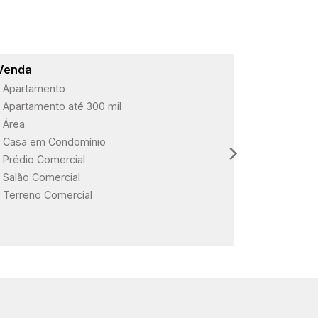
Venda
Lançame
Apartamento
ARBO Paul
Apartamento até 300 mil
Loteament
Área
Loteament
Casa em Condomínio
Loteament
Prédio Comercial
Salão Comercial
Terreno Comercial