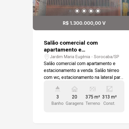
R$ 1.300.000,00 V
Salão comercial com
apartamento e
estacionamento a venda
Jardim Maria Eugênia - Sorocaba/SP
Salão comercial com apartamento e
estacionamento a venda. Salão térreo
com wc, estacionamento na lateral para
aproximadamente uns 20 veículos.
Andar superior sendo amplo e arejado
3
20
375 m²
313 m²
com 3 salas, wc, área de serviço com
Banho
Garagens
Terreno
Const.
pia de apoio e varanda. Andar superior
podendo também ser usado como
apartamento.